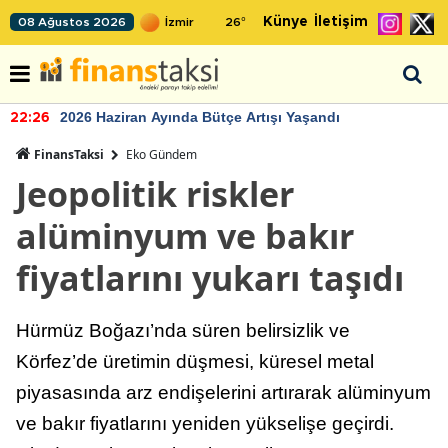
Künye
İletişim
08 Ağustos 2026
26
°
2026 Haziran Ayında Bütçe Artışı Yaşandı
22:26
FinansTaksi
Eko Gündem
Jeopolitik riskler
alüminyum ve bakır
fiyatlarını yukarı taşıdı
Hürmüz Boğazı’nda süren belirsizlik ve
Körfez’de üretimin düşmesi, küresel metal
piyasasında arz endişelerini artırarak alüminyum
ve bakır fiyatlarını yeniden yükselişe geçirdi.