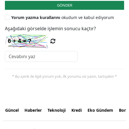
GÖNDER
Yorum yazma kurallarını
okudum ve kabul ediyorum
Aşağıdaki görselde işlemin sonucu kaçtır?
* Bu içerik ile ilgili yorum yok, ilk yorumu siz yazın, tartışalım *
Güncel
Haberler
Teknoloji
Kredi
Eko Gündem
Bors