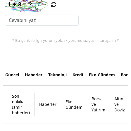
* Bu içerik ile ilgili yorum yok, ilk yorumu siz yazın, tartışalım *
Güncel
Haberler
Teknoloji
Kredi
Eko Gündem
Bors
Son
Borsa
Altın
dakika
Eko
Haberler
ve
ve
İzmir
Gündem
Yatırım
Döviz
haberleri