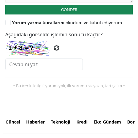
GÖNDER
Yorum yazma kurallarını
okudum ve kabul ediyorum
Aşağıdaki görselde işlemin sonucu kaçtır?
* Bu içerik ile ilgili yorum yok, ilk yorumu siz yazın, tartışalım *
Güncel
Haberler
Teknoloji
Kredi
Eko Gündem
Bors