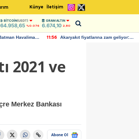
Künye
İletişim
ırım
BITCOIN
(USDT)
GRAM ALTIN
64.958,65
6.674,10
%0.076
2,80
Batman Havalimanı
Akaryakıt fiyatlarına zam geliyor:
11:56
 açıklamalarda
Yeni tarih açıklandı
ı 2021 ve
içre Merkez Bankası
Abone Ol