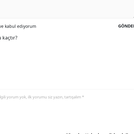
GÖNDE
e kabul ediyorum
 kaçtır?
 ilgili yorum yok, ilk yorumu siz yazın, tartışalım *