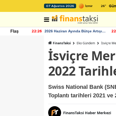
26
°
07 Ağustos 2026
Gün
r seviyesinin
2026 Haziran Ayında Bütçe Artışı
Flaş
22:26
22
Yaşandı
FinansTaksi
Eko Gündem
İsviçre Me
İsviçre Mer
2022 Tarihl
Swiss National Bank (SNB
Toplantı tarihleri 2021 ve 
FinansTaksi Haber Merkezi