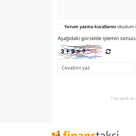
Yorum yazma kurallarını
okudum v
Aşağıdaki görselde işlemin sonucu
* Bu içerik ile