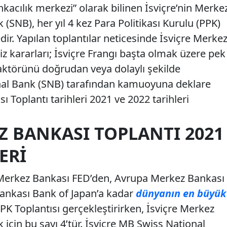
cılık merkezi” olarak bilinen İsviçre’nin Merke
(SNB), her yıl 4 kez Para Politikası Kurulu (PPK)
dir. Yapılan toplantılar neticesinde İsviçre Merke
iz kararları; İsviçre Frangı başta olmak üzere pek
 aktörünü doğrudan veya dolaylı şekilde
onal Bank (SNB) tarafından kamuoyuna deklare
 Toplantı tarihleri 2021 ve 2022 tarihleri
Z BANKASI TOPLANTI 2021
ERI
i Merkez Bankası FED’den, Avrupa Merkez Bankası
ankası Bank of Japan’a kadar
dünyanın en büyük
PPK Toplantısı gerçekleştirirken, İsviçre Merkez
için bu sayı 4’tür. İsviçre MB Swiss National