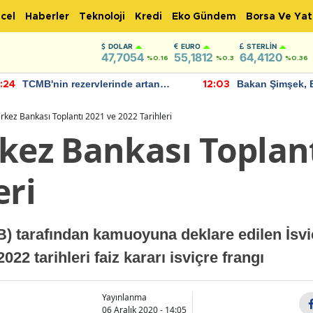
cel
Haberler
Teknoloji
Kredi
Eko Gündem
Borsa Ve Yat
DOLAR
EURO
STERLIN
47,7054
55,1812
64,4120
%0.16
%0.3
%0.36
TCMB'nin rezervlerinde artan
Bakan Şimşek, 
:24
12:03
momentum devam ediyor
için umut verici
bulundu
rkez Bankası Toplantı 2021 ve 2022 Tarihleri
kez Bankası Toplant
eri
) tarafından kamuoyuna deklare edilen İsv
2022 tarihleri faiz kararı isviçre frangı
Yayınlanma
06 Aralık 2020 - 14:05