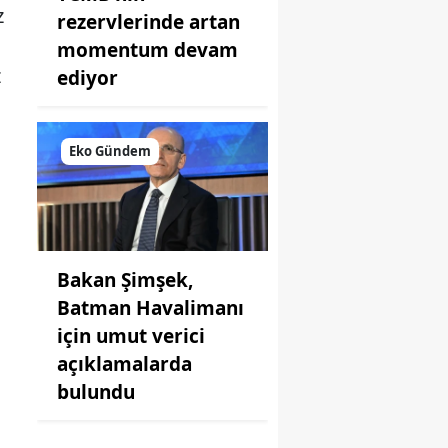
z
rezervlerinde artan
momentum devam
z
ediyor
Eko Gündem
Bakan Şimşek,
Batman Havalimanı
için umut verici
açıklamalarda
bulundu