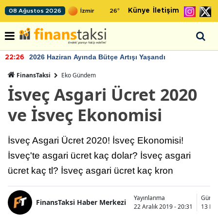
Künye
İletişim
08 Ağustos 2026
26
°
2026 Haziran Ayında Bütçe Artışı Yaşandı
22:26
FinansTaksi
Eko Gündem
İsveç Asgari Ücret 2020
ve İsveç Ekonomisi
İsveç Asgari Ücret 2020! İsveç Ekonomisi!
İsveç'te asgari ücret kaç dolar? İsveç asgari
ücret kaç tl? İsveç asgari ücret kaç kron
Yayınlanma
Günce
FinansTaksi Haber Merkezi
22 Aralık 2019 - 20:31
13 May