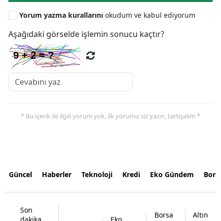
Yorum yazma kurallarını
okudum ve kabul ediyorum
Aşağıdaki görselde işlemin sonucu kaçtır?
* Bu içerik ile ilgili yorum yok, ilk yorumu siz yazın, tartışalım *
Güncel
Haberler
Teknoloji
Kredi
Eko Gündem
Bors
Son
Borsa
Altın
dakika
Eko