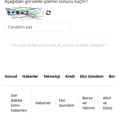
Aşağıdaki görselde işlemin sonucu kaçtır?
* Bu içerik ile ilgili yorum yok, ilk yorumu siz yazın, tartışalım *
Güncel
Haberler
Teknoloji
Kredi
Eko Gündem
Bors
Son
Borsa
Altın
dakika
Eko
Haberler
ve
ve
İzmir
Gündem
Yatırım
Döviz
haberleri