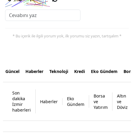
* Bu içerik ile ilgili yorum yok, ilk yorumu siz yazın, tartışalım *
Güncel
Haberler
Teknoloji
Kredi
Eko Gündem
Bors
Son
Borsa
Altın
dakika
Eko
Haberler
ve
ve
İzmir
Gündem
Yatırım
Döviz
haberleri