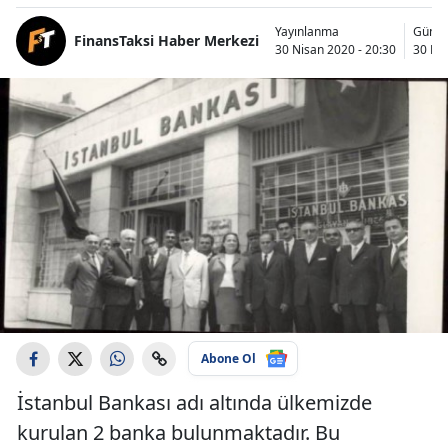
Yayınlanma
Günce
FinansTaksi Haber Merkezi
30 Nisan 2020 - 20:30
30 Nis
Abone Ol
İstanbul Bankası adı altında ülkemizde
kurulan 2 banka bulunmaktadır. Bu