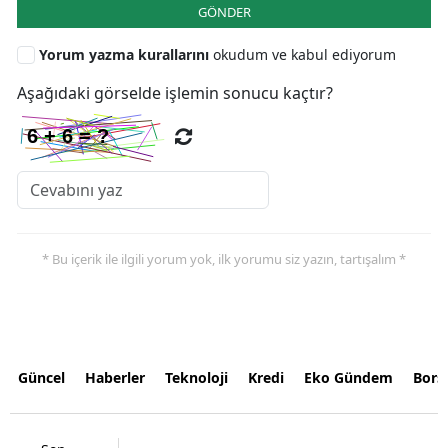
GÖNDER
Yorum yazma kurallarını
okudum ve kabul ediyorum
Aşağıdaki görselde işlemin sonucu kaçtır?
* Bu içerik ile ilgili yorum yok, ilk yorumu siz yazın, tartışalım *
Güncel
Haberler
Teknoloji
Kredi
Eko Gündem
Bors