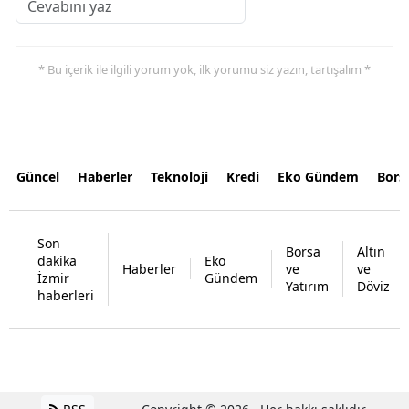
* Bu içerik ile ilgili yorum yok, ilk yorumu siz yazın, tartışalım *
Güncel
Haberler
Teknoloji
Kredi
Eko Gündem
Bors
Son
Borsa
Altın
dakika
Eko
Haberler
ve
ve
İzmir
Gündem
Yatırım
Döviz
haberleri