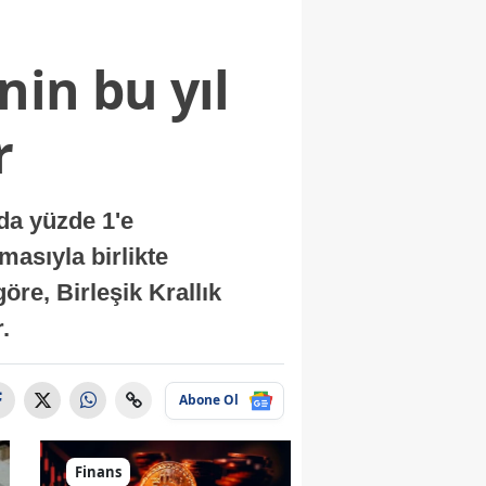
nin bu yıl
r
nda yüzde 1'e
masıyla birlikte
re, Birleşik Krallık
.
Abone Ol
Finans