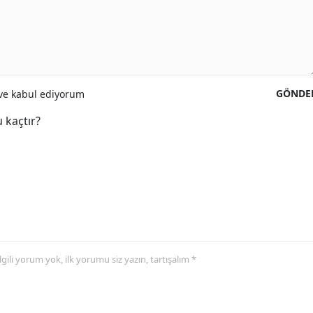
GÖNDE
e kabul ediyorum
 kaçtır?
 ilgili yorum yok, ilk yorumu siz yazın, tartışalım *