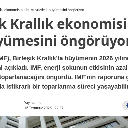
allık ekonomisinin bu yıl yüzde 1 büyümesini öngörüyor
ik Krallık ekonomisi
yümesini öngörüyo
MF), Birleşik Krallık'ta büyümenin 2026 yılı
 açıkladı. IMF, enerji şokunun etkisinin azal
oparlanacağını öngördü. IMF'nin raporuna gö
a istikrarlı bir toparlanma süreci yaşayabilir
Yayınlanma
16 Temmuz 2026 - 22:37