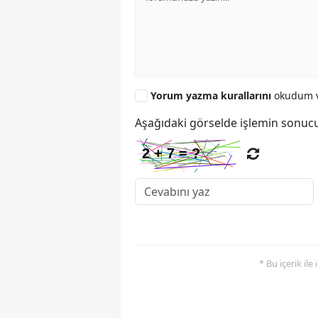
Yorum yazma kurallarını
okudum v
Aşağıdaki görselde işlemin sonucu
* Bu içerik ile