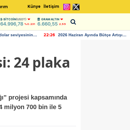
Künye
İletişim
ırım
BITCOIN
(USDT)
GRAM ALTIN
64.996,78
6.660,55
%0.231
2,59
ında Bütçe Artışı
TCMB'nin rezervlerinde artan
22:24
momentum devam ediyor
i: 24 plaka
ğı” projesi kapsamında
4 milyon 700 bin ile 5