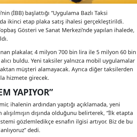
’nin (İBB) başlattığı “Uygulama Bazlı Taksi
a ikinci etap plaka satış ihalesi gerçekleştirildi.
Topbaş Gösteri ve Sanat Merkezi’nde yapılan ihalede,
ldı.
ınan plakalar, 4 milyon 700 bin lira ile 5 milyon 60 bin
a alıcı buldu. Yeni taksiler yalnızca mobil uygulamalar
kaktan müşteri alamayacak. Ayrıca diğer taksilerden
mla hizmete girecek.
EM YAPIYOR”
ir, ihalenin ardından yaptığı açıklamada, yeni
n alışılmışın dışında olduğunu belirterek, “İlk etapta
stemi gözlemledikçe esnafın ilgisi artıyor. Biz de bu
anlıyoruz” dedi.