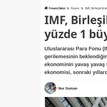
FinansTaksi
Finans
IMF, Birleşik Kr
IMF, Birleş
yüzde 1 bü
Uluslararası Para Fonu (I
gerilemesinin beklendiğini
ekonominin yavaş yavaş t
ekonomisi, sonraki yıllard
Nur Duman