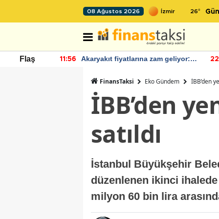
26
°
08 Ağustos 2026
Gün
 zam geliyor:
IMF, Birleşik Krallık ekonomisinin
Flaş
22:37
22
bu yıl yüzde 1 büyümesini
öngörüyor
FinansTaksi
Eko Gündem
İBB’den ye
İBB’den yen
satıldı
İstanbul Büyükşehir Bele
düzenlenen ikinci ihalede 
milyon 60 bin lira arasınd