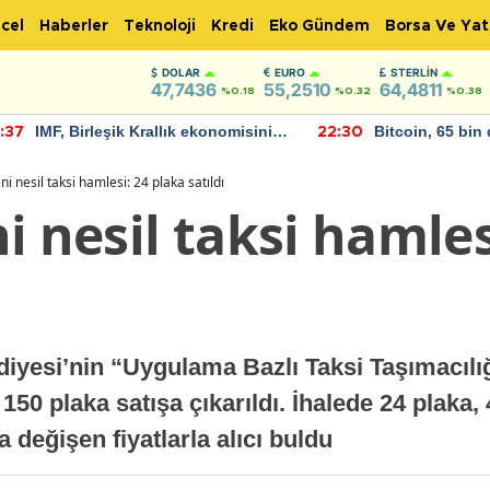
cel
Haberler
Teknoloji
Kredi
Eko Gündem
Borsa Ve Yat
DOLAR
EURO
STERLIN
47,7436
55,2510
64,4811
%0.18
%0.32
%0.38
Bitcoin, 65 bin dolar seviyesinin
2026 Haziran Ay
:30
22:26
altına düştü...
Yaşandı
ni nesil taksi hamlesi: 24 plaka satıldı
i nesil taksi hamles
diyesi’nin “Uygulama Bazlı Taksi Taşımacılı
150 plaka satışa çıkarıldı. İhalede 24 plaka, 
a değişen fiyatlarla alıcı buldu