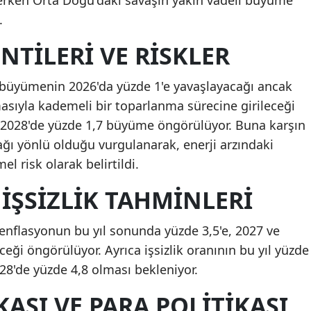
.
TILERI VE RISKLER
a büyümenin 2026'da yüzde 1'e yavaşlayacağı ancak
asıyla kademeli bir toparlanma sürecine girileceği
ve 2028'de yüzde 1,7 büyüme öngörülüyor. Buna karşın
ğı yönlü olduğu vurgulanarak, enerji arzındaki
 risk olarak belirtildi.
İŞSIZLIK TAHMINLERI
a enflasyonun bu yıl sonunda yüzde 3,5'e, 2027 ve
ceği öngörülüyor. Ayrıca işsizlik oranının bu yıl yüzde
028'de yüzde 4,8 olması bekleniyor.
KASI VE PARA POLITIKASI