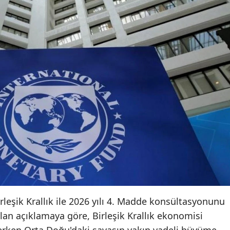
irleşik Krallık ile 2026 yılı 4. Madde konsültasyonunu
n açıklamaya göre, Birleşik Krallık ekonomisi
rken Orta Doğu'daki savaşın yakın vadeli büyüme