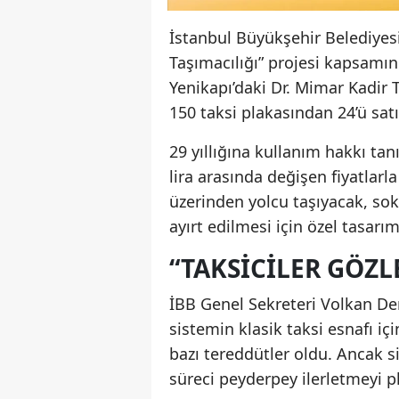
İstanbul Büyükşehir Belediyesi
Taşımacılığı” projesi kapsamınd
Yenikapı’daki Dr. Mimar Kadir 
150 taksi plakasından 24’ü satı
29 yıllığına kullanım hakkı tan
lira arasında değişen fiyatlarl
üzerinden yolcu taşıyacak, so
ayırt edilmesi için özel tasarı
“TAKSICILER GÖZL
İBB Genel Sekreteri Volkan Dem
sistemin klasik taksi esnafı içi
bazı tereddütler oldu. Ancak si
süreci peyderpey ilerletmeyi pl