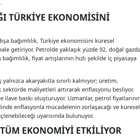
.
ĞI TÜRKIYE EKONOMISINI
ışa bağımlılık, Türkiye ekonomisini küresel
hale getiriyor. Petrolde yaklaşık yüzde 92, doğal gazd
bağımlılık, fiyat artışlarının hızlı şekilde iç piyasaya
 yalnızca akaryakıtla sınırlı kalmıyor; üretim,
k sektörde maliyetleri artırarak enflasyonu besliyor.
 ilave baskı oluşturuyor. Uzmanlar, petrol fiyatlarını
linde enflasyonla mücadelenin zorlaşacağı ve küresel
üçlenebileceği uyarısında bulunuyor.
I TÜM EKONOMIYI ETKILIYOR