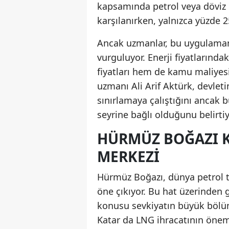
kapsamında petrol veya döviz k
karşılanırken, yalnızca yüzde 25
Ancak uzmanlar, bu uygulamanı
vurguluyor. Enerji fiyatlarınd
fiyatları hem de kamu maliyesi 
uzmanı Ali Arif Aktürk, devleti
sınırlamaya çalıştığını ancak bu
seyrine bağlı olduğunu belirtiy
HÜRMÜZ BOĞAZI K
MERKEZI
Hürmüz Boğazı, dünya petrol ti
öne çıkıyor. Bu hat üzerinden g
konusu sevkiyatın büyük bölüm
Katar da LNG ihracatının öneml