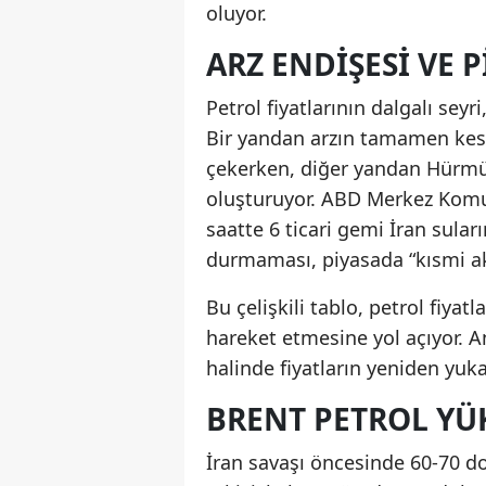
oluyor.
ARZ ENDIŞESI VE 
Petrol fiyatlarının dalgalı sey
Bir yandan arzın tamamen kesil
çekerken, diğer yandan Hürmüz
oluşturuyor. ABD Merkez Komu
saatte 6 ticari gemi İran sula
durmaması, piyasada “kısmi akı
Bu çelişkili tablo, petrol fiyat
hareket etmesine yol açıyor. A
halinde fiyatların yeniden yuk
BRENT PETROL YÜ
İran savaşı öncesinde 60-70 d