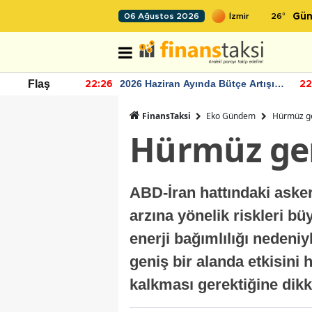
26
°
06 Ağustos 2026
Gün
r seviyesinin
2026 Haziran Ayında Bütçe Artışı
Flaş
22:26
22
Yaşandı
FinansTaksi
Eko Gündem
Hürmüz ger
Hürmüz ger
ABD-İran hattındaki asker
arzına yönelik riskleri bü
enerji bağımlılığı nedeni
geniş bir alanda etkisini 
kalkması gerektiğine dikk