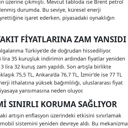
ın üzerine çıkmıştı. Mevcut tabloda ise Brent petrol
elenmiş durumda. Bu seviye, küresel enerji
yrettiğine işaret ederken, piyasadaki oynaklığın
AKIT FIYATLARINA ZAM YANSIDI
dalgalanma Türkiye’de de doğrudan hissediliyor.
 lira 35 kuruşluk indirimin ardından fiyatlar yeniden
 3 lira 32 kuruş zam yapıldı. Son artışla birlikte
klaşık 75,5 TL, Ankara’da 76,7 TL, İzmir’de ise 77 TL
nerji ithalatına yüksek bağımlılığı, uluslararası fiyat
ç piyasaya yansımasına neden oluyor.
MI SINIRLI KORUMA SAĞLIYOR
aki artışın enflasyon üzerindeki etkisini sınırlamak
l mobil sistemini yeniden devreye aldı. Bu mekanizma