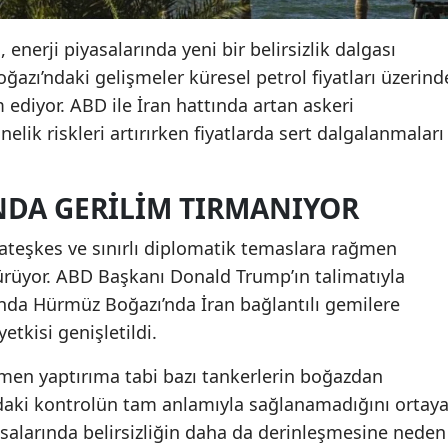
enerji piyasalarında yeni bir belirsizlik dalgası
ğazı’ndaki gelişmeler küresel petrol fiyatları üzerind
 ediyor. ABD ile İran hattında artan askeri
nelik riskleri artırırken fiyatlarda sert dalgalanmaları
DA GERILIM TIRMANIYOR
ateşkes ve sınırlı diplomatik temaslara rağmen
rüyor. ABD Başkanı Donald Trump’ın talimatıyla
da Hürmüz Boğazı’nda İran bağlantılı gemilere
tkisi genişletildi.
men yaptırıma tabi bazı tankerlerin boğazdan
ki kontrolün tam anlamıyla sağlanamadığını ortay
salarında belirsizliğin daha da derinleşmesine neden