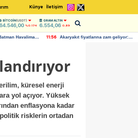
Künye
İletişim
ırım
BITCOIN
(USDT)
GRAM ALTIN
64.546,00
6.554,06
%0.174
0,89
Batman Havalimanı
Akaryakıt fiyatlarına zam geliyor:
11:56
 açıklamalarda
Yeni tarih açıklandı
landırıyor
rilim, küresel enerji
lara yol açıyor. Yüksek
arından enflasyona kadar
politik risklerin ortadan