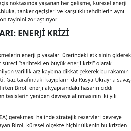
eçiş noktasında yaşanan her gelişme, küresel enerji
Abluka, tanker geçişleri ve karşılıklı tehditlerin aynı
 tayinini zorlaştırıyor.
ARI: ENERJI KRIZI
şmelerin enerji piyasaları üzerindeki etkisinin giderek
 süreci “tarihteki en büyük enerji krizi” olarak
milyon varillik arz kaybına dikkat çekerek bu rakamın
tti. Gaz tarafındaki kayıpların da Rusya-Ukrayna savaş
irten Birol, enerji altyapısındaki hasarın ciddi
en tesislerin yeniden devreye alınmasının iki yılı
(IEA) gerekmesi halinde stratejik rezervleri devreye
an Birol, küresel ölçekte hiçbir ülkenin bu krizden