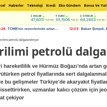
cel
Haberler
Teknoloji
Kredi
Eko Gündem
Borsa Ve Yat
DOLAR
EURO
STERLIN
47,6017
55,1506
64,2653
%0.05
%0.21
%0.23
TCMB'nin rezervlerinde artan
Bakan Şimşek, 
:24
12:03
momentum devam ediyor
için umut verici
bulundu
ilimi petrolü dalgalandırıyor
ilimi petrolü dalga
i hareketlilik ve Hürmüz Boğazı’nda artan ge
yütürken petrol fiyatlarında sert dalgalanma
yle bu gelişmeler Türkiye’de akaryakıt fiyatl
hissettirirken, uzmanlar kalıcı çözüm için jeo
at çekiyor