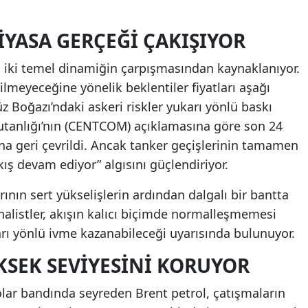
PIYASA GERÇEĞI ÇAKIŞIYOR
ri, iki temel dinamiğin çarpışmasından kaynaklanıyor.
meyeceğine yönelik beklentiler fiyatları aşağı
 Boğazı’ndaki askeri riskler yukarı yönlü baskı
tanlığı’nın (CENTCOM) açıklamasına göre son 24
rına geri çevrildi. Ancak tanker geçişlerinin tamamen
ş devam ediyor” algısını güçlendiriyor.
larının sert yükselişlerin ardından dalgalı bir bantta
nalistler, akışın kalıcı biçimde normalleşmemesi
arı yönlü ivme kazanabileceği uyarısında bulunuyor.
KSEK SEVIYESINI KORUYOR
olar bandında seyreden Brent petrol, çatışmaların