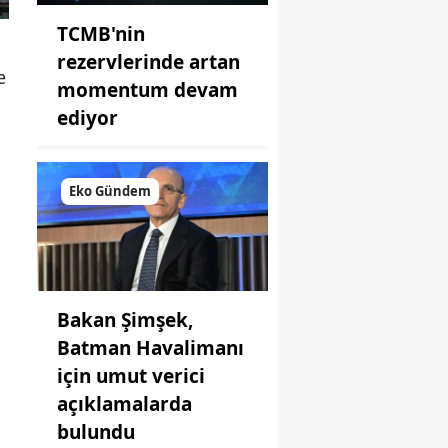
TCMB'nin
rezervlerinde artan
e
momentum devam
ediyor
Eko Gündem
Bakan Şimşek,
Batman Havalimanı
için umut verici
açıklamalarda
a
bulundu