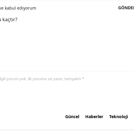
GÖNDE
e kabul ediyorum
 kaçtır?
 ilgili yorum yok, ilk yorumu siz yazın, tartışalım *
Güncel
Haberler
Teknoloji