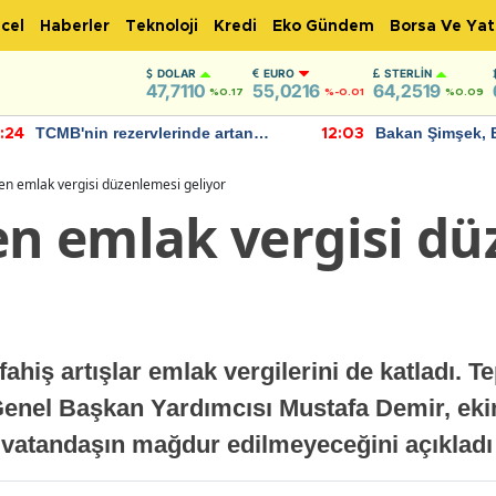
cel
Haberler
Teknoloji
Kredi
Eko Gündem
Borsa Ve Yat
DOLAR
EURO
STERLIN
47,7110
55,0216
64,2519
%0.17
%-0.01
%0.09
TCMB'nin rezervlerinde artan
Bakan Şimşek, 
:24
12:03
momentum devam ediyor
için umut verici
bulundu
n emlak vergisi düzenlemesi geliyor
 emlak vergisi dü
fahiş artışlar emlak vergilerini de katladı. 
 Genel Başkan Yardımcısı Mustafa Demir, eki
, vatandaşın mağdur edilmeyeceğini açıkladı