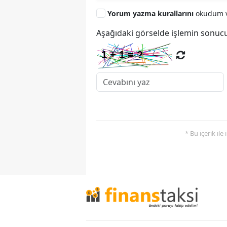
Yorum yazma kurallarını
okudum v
Aşağıdaki görselde işlemin sonucu
* Bu içerik ile