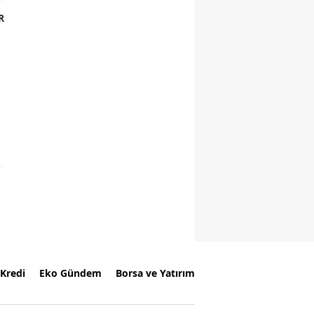
R
Kredi
Eko Gündem
Borsa ve Yatırım