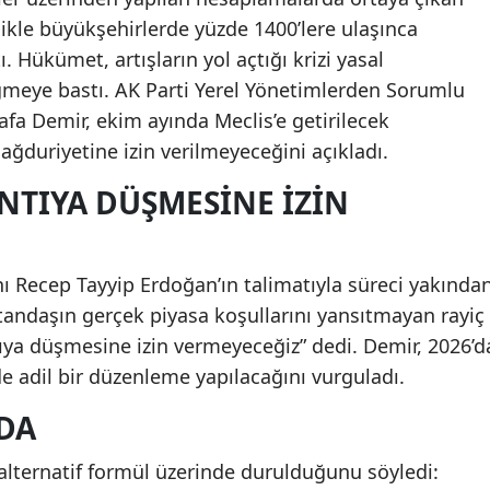
llikle büyükşehirlerde yüzde 1400’lere ulaşınca
. Hükümet, artışların yol açtığı krizi yasal
meye bastı. AK Parti Yerel Yönetimlerden Sorumlu
fa Demir, ekim ayında Meclis’e getirilecek
ğduriyetine izin verilmeyeceğini açıkladı.
NTIYA DÜŞMESINE İZIN
Recep Tayyip Erdoğan’ın talimatıyla süreci yakında
Vatandaşın gerçek piyasa koşullarını yansıtmayan rayiç
ntıya düşmesine izin vermeyeceğiz” dedi. Demir, 2026’d
e adil bir düzenleme yapılacağını vurguladı.
DA
 alternatif formül üzerinde durulduğunu söyledi: