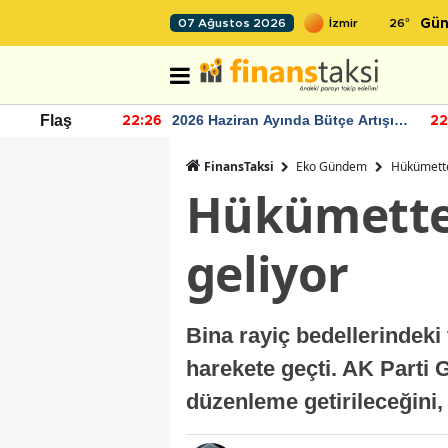
26
°
07 Ağustos 2026
Gün
r seviyesinin
2026 Haziran Ayında Bütçe Artışı
Flaş
22:26
22
Yaşandı
FinansTaksi
Eko Gündem
Hükümette
Hükümetten
geliyor
Bina rayiç bedellerindeki 
harekete geçti. AK Parti
düzenleme getirileceğini