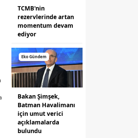
TCMB'nin
rezervlerinde artan
momentum devam
ediyor
Eko Gündem
n
Bakan Şimşek,
a
Batman Havalimanı
için umut verici
açıklamalarda
bulundu