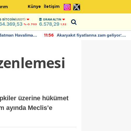
Künye
İletişim
ırım
BITCOIN
(USDT)
GRAM ALTIN
64.369,53
6.578,29
%-0.703
1,32
Batman Havalimanı
Akaryakıt fiyatlarına zam geliyor:
11:56
 açıklamalarda
Yeni tarih açıklandı
zenlemesi
Tepkiler üzerine hükümet
m ayında Meclis’e