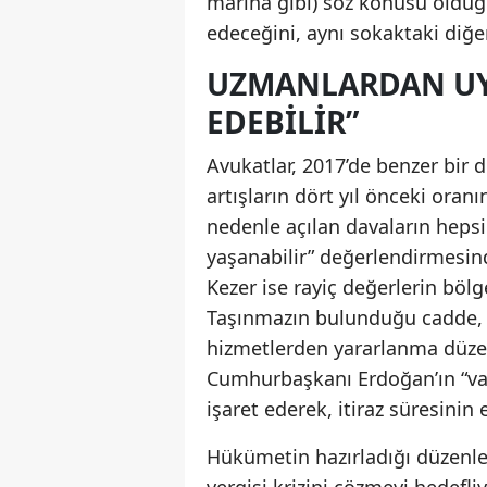
marina gibi) söz konusu olduğ
edeceğini, aynı sokaktaki diğ
UZMANLARDAN UYA
EDEBILIR”
Avukatlar, 2017’de benzer bir
artışların dört yıl önceki ora
nedenle açılan davaların heps
yaşanabilir” değerlendirmes
Kezer ise rayiç değerlerin bölg
Taşınmazın bulunduğu cadde, 
hizmetlerden yararlanma düzeyi
Cumhurbaşkanı Erdoğan’ın “va
işaret ederek, itiraz süresinin 
Hükümetin hazırladığı düzenlem
vergisi krizini çözmeyi hedefl