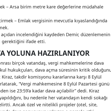
mek – Arsa birim metre kare değerlerine müdahale
etirmek – Emlak vergisinin mevcutla kıyaslandığında
emek.
k açıdan incelendiğini kaydeden Demir, düzenlemenin
gerektiğini ifade etti.
A YOLUNA HAZIRLANIYOR
sonrası birçok vatandaş, vergi mahkemelerine dava
kul hukukçuları, dava açma süresinin kritik olduğun
Kiraz, takdir komisyonu kararlarına karşı 8 Eylül
rlatarak, “Vergi mahkemesine 8 Eylül Pazartesi günü
den ise 23:59’a kadar dava açılabilir” dedi. Kiraz
yapıldığını, bu nedenle her vatandaşın kendi sokağı
rtti. Ancak özel ve nitelikli projeler (otel, site,