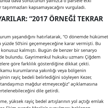
unda dava sonucunun yalnızca o parsele etki
er taşınmazları kapsamayacağını vurguladı.
RILAR: “2017 ÖRNEĞI TEKRAR
 durum yaşandığını hatırlatarak, “O dönemde hükümet
nın yüzde 50’sini geçemeyeceğine karar vermişti. Bu
i konusuz kalmıştı. Bugün de benzer bir senaryo
inde bulundu. Gayrimenkul hukuku uzmanı Çiğdem
elere göre farklılık gösterdiğine dikkat çekti.
kamu kurumlarına yakınlığı veya bölgenin
nin rayiç bedeli belirlediğini söyleyen Kezer,
tandaşımızı mağdur etmeyeceğiz” açıklamasına
ertelenebileceğini dile getirdi.
e, yüksek rayiç bedel artışlarının yol açtığı emlak
iyor. Ekim ayında Meclis’e sunulması beklenen