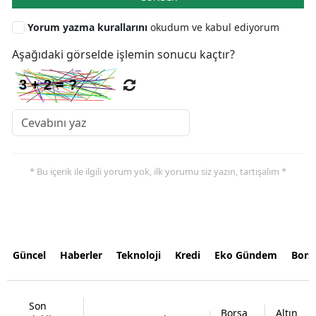
Yorum yazma kurallarını
okudum ve kabul ediyorum
Aşağıdaki görselde işlemin sonucu kaçtır?
* Bu içerik ile ilgili yorum yok, ilk yorumu siz yazın, tartışalım *
Güncel
Haberler
Teknoloji
Kredi
Eko Gündem
Bors
Son
Borsa
Altın