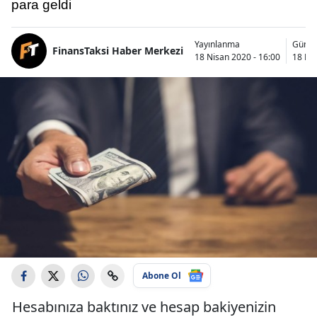
para geldi
Yayınlanma
Günce
FinansTaksi Haber Merkezi
18 Nisan 2020 - 16:00
18 Nis
Abone Ol
Hesabınıza baktınız ve hesap bakiyenizin