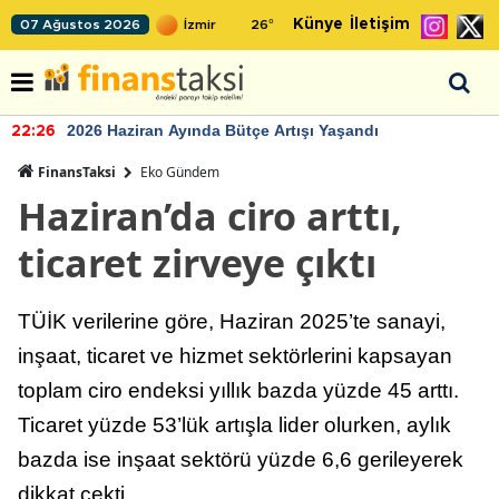
Künye
İletişim
07 Ağustos 2026
26
°
2026 Haziran Ayında Bütçe Artışı Yaşandı
22:26
FinansTaksi
Eko Gündem
Haziran’da ciro arttı,
ticaret zirveye çıktı
TÜİK verilerine göre, Haziran 2025’te sanayi,
inşaat, ticaret ve hizmet sektörlerini kapsayan
toplam ciro endeksi yıllık bazda yüzde 45 arttı.
Ticaret yüzde 53’lük artışla lider olurken, aylık
bazda ise inşaat sektörü yüzde 6,6 gerileyerek
dikkat çekti