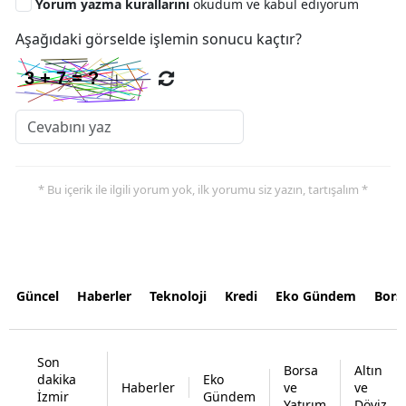
Yorum yazma kurallarını
okudum ve kabul ediyorum
Aşağıdaki görselde işlemin sonucu kaçtır?
* Bu içerik ile ilgili yorum yok, ilk yorumu siz yazın, tartışalım *
Güncel
Haberler
Teknoloji
Kredi
Eko Gündem
Bors
Son
Borsa
Altın
dakika
Eko
Haberler
ve
ve
İzmir
Gündem
Yatırım
Döviz