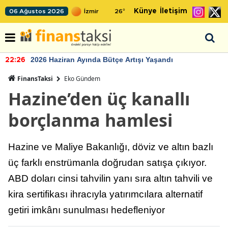
Künye
İletişim
06 Ağustos 2026
26
°
2026 Haziran Ayında Bütçe Artışı Yaşandı
22:26
FinansTaksi
Eko Gündem
Hazine’den üç kanallı
borçlanma hamlesi
Hazine ve Maliye Bakanlığı, döviz ve altın bazlı
üç farklı enstrümanla doğrudan satışa çıkıyor.
ABD doları cinsi tahvilin yanı sıra altın tahvili ve
kira sertifikası ihracıyla yatırımcılara alternatif
getiri imkânı sunulması hedefleniyor