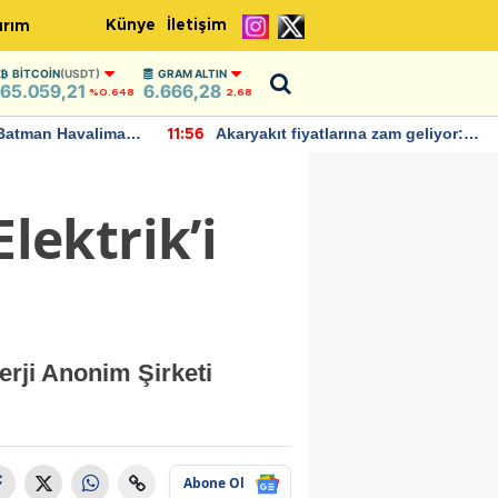
Künye
İletişim
ırım
BITCOIN
(USDT)
GRAM ALTIN
65.059,21
6.666,28
%0.648
2,68
Batman Havalimanı
Akaryakıt fiyatlarına zam geliyor:
11:56
 açıklamalarda
Yeni tarih açıklandı
ektrik’i
rji Anonim Şirketi
Abone Ol