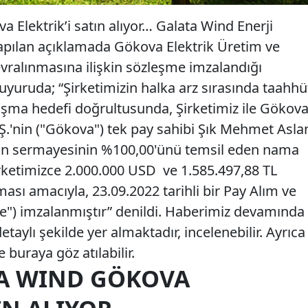
lektrik’i satın alıyor… Galata Wind Enerji
apılan açıklamada Gökova Elektrik Üretim ve
devralınmasına ilişkin sözleşme imzalandığı
 duyuruda; “Şirketimizin halka arz sırasında taahhü
şma hedefi doğrultusunda, Şirketimiz ile Gökov
.Ş.'nin ("Gökova") tek pay sahibi Şık Mehmet Asla
'nın sermayesinin %100,00'ünü temsil eden nama
irketimizce 2.000.000 USD ve 1.585.497,88 TL
sı amacıyla, 23.09.2022 tarihli bir Pay Alım ve
e") imzalanmıştır” denildi. Haberimiz devamında
aylı şekilde yer almaktadır, incelenebilir. Ayrıca
e buraya göz atılabilir.
A WIND GÖKOVA