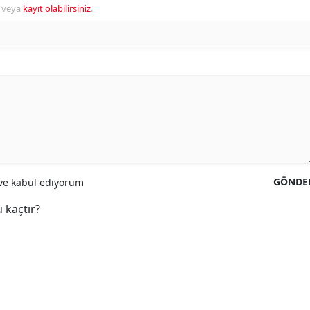
veya
kayıt olabilirsiniz
.
GÖNDE
e kabul ediyorum
 kaçtır?