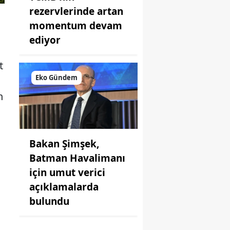
rezervlerinde artan
momentum devam
ediyor
t
Eko Gündem
a
n
Bakan Şimşek,
Batman Havalimanı
için umut verici
açıklamalarda
bulundu