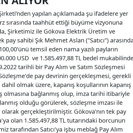
IN ALIYOR
irketi’nden yapılan açıklamada şu ifadelere yer
a arz sırasında taahhüt ettiği büyüme vizyonuna
, Şirketimiz ile Gökova Elektrik Üretim ve
tek pay sahibi Şık Mehmet Aslan ("Satıcı") arasınd
00,00'ünü temsil eden nama yazılı payların
00.000 USD ve 1.585.497,88 TL bedel mukabilind
.2022 tarihli bir Pay Alım ve Satım Sözleşmesi
 Sözleşme'de pay devrinin gerçekleşmesi, gerekli
a dahil olmak üzere, kapanış koşullarının kapanış
ş olmasına bağlanmış olup, imza tarihi itibariyle
lanmış olduğu görülerek, sözleşme imzası ile
 olarak gerçekleştirilmiştir. Gökova'nın tek pay
a'ya olan 1.585.497,88 TL tutarındaki borcunun
iz tarafından Satıcı'ya işbu meblağ Pay Alım