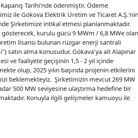
ak Kapanış Tarihi'nde ödenmiştir. Ödeme
imiz ile Gökova Elektrik Üretim ve Ticaret A.Ş.'ni
e Şirketimize intikal etmesi planlanmaktadır.
iyet gösterecek, kurulu gücü 9 MWm / 6,8 MWe olan
etim lisansı bulunan rüzgar enerji santrali
si") satın alma konusudur. Gökava'ya ait Alapınar
i ve faaliyete geçişinin 1,5 - 2 yıl içinde
ekte olup, 2025 yılın başında projenin etkilerini
mizi beklemekteyiz. Şirketimizin mevcut 269 MW
adar 500 MW seviyesine ulaştırma hedefine bir
ktadır. Konuyla ilgili gelişmeler kamuoyu ile