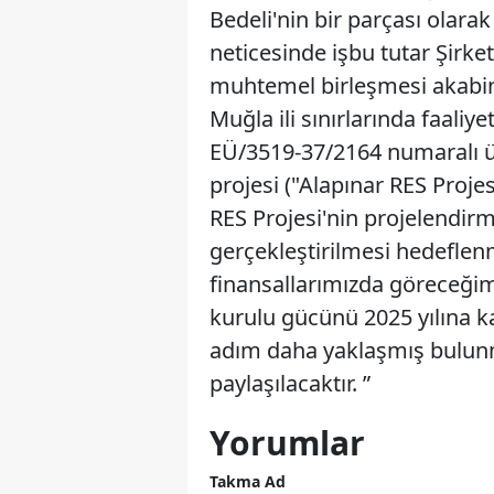
Bedeli'nin bir parçası olar
neticesinde işbu tutar Şirket
muhtemel birleşmesi akabind
Muğla ili sınırlarında faal
EÜ/3519-37/2164 numaralı ür
projesi ("Alapınar RES Proje
RES Projesi'nin projelendirmes
gerçekleştirilmesi hedeflenm
finansallarımızda göreceği
kurulu gücünü 2025 yılına k
adım daha yaklaşmış bulunma
paylaşılacaktır. ”
Yorumlar
Takma Ad