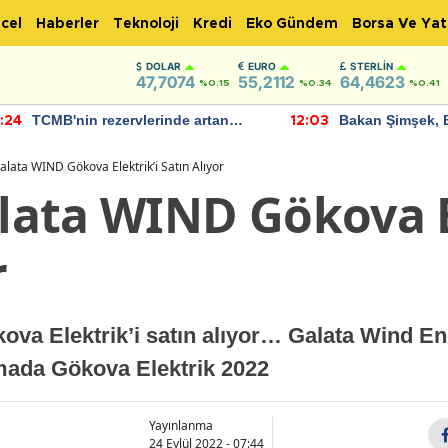
cel
Haberler
Teknoloji
Kredi
Eko Gündem
Borsa Ve Yat
DOLAR
EURO
STERLIN
47,7074
55,2112
64,4623
%0.15
%0.34
%0.41
TCMB'nin rezervlerinde artan
Bakan Şimşek, 
:24
12:03
momentum devam ediyor
için umut verici
bulundu
lata WIND Gökova Elektrik’i Satın Alıyor
ata WIND Gökova El
r
a Elektrik’i satın alıyor… Galata Wind Ene
amada Gökova Elektrik 2022
Yayınlanma
24 Eylül 2022 - 07:44