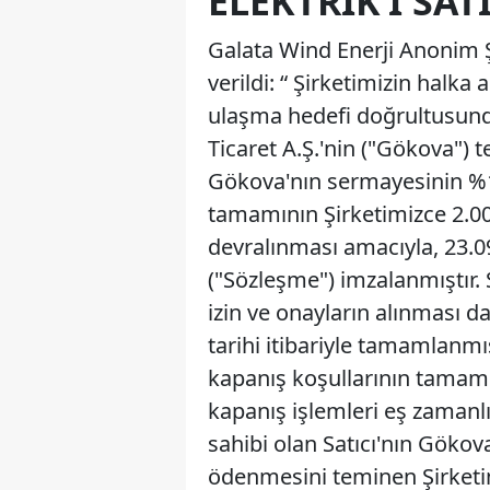
ELEKTRIK’I SAT
Galata Wind Enerji Anonim Ş
verildi: “ Şirketimizin halk
ulaşma hedefi doğrultusunda
Ticaret A.Ş.'nin ("Gökova") 
Gökova'nın sermayesinin %1
tamamının Şirketimizce 2.0
devralınması amacıyla, 23.09
("Sözleşme") imzalanmıştır.
izin ve onayların alınması d
tarihi itibariyle tamamlanmı
kapanış koşullarının tamam
kapanış işlemleri eş zamanlı
sahibi olan Satıcı'nın Gökov
ödenmesini teminen Şirketim