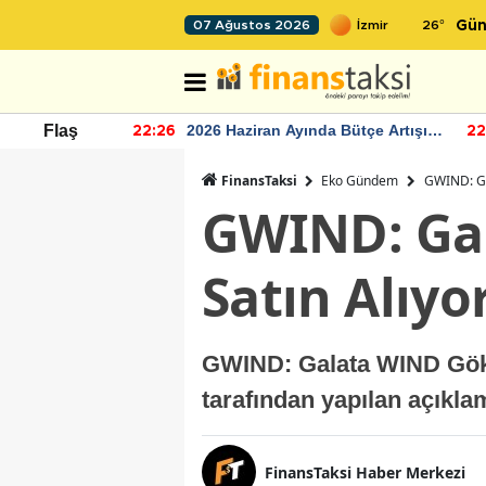
26
°
07 Ağustos 2026
Gün
r seviyesinin
2026 Haziran Ayında Bütçe Artışı
Flaş
22:26
22
Yaşandı
FinansTaksi
Eko Gündem
GWIND: Ga
GWIND: Gal
Satın Alıyo
GWIND: Galata WIND Gökov
tarafından yapılan açıkl
FinansTaksi Haber Merkezi