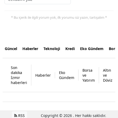
* Bu içerik ile ilgili yorum yok, ilk yorumu siz yazın, tartışalım *
Güncel
Haberler
Teknoloji
Kredi
Eko Gündem
Bors
Son
Borsa
Altın
dakika
Eko
Haberler
ve
ve
İzmir
Gündem
Yatırım
Döviz
haberleri
RSS
Copyright © 2026 . Her hakkı saklıdır.