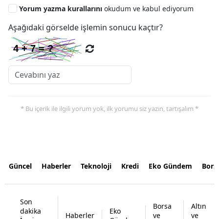
Yorum yazma kurallarını
okudum ve kabul ediyorum
Aşağıdaki görselde işlemin sonucu kaçtır?
* Bu içerik ile ilgili yorum yok, ilk yorumu siz yazın, tartışalım *
Güncel
Haberler
Teknoloji
Kredi
Eko Gündem
Bors
Son
Borsa
Altın
dakika
Eko
Haberler
ve
ve