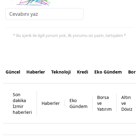
* Bu içerik ile ilgili yorum yok, ilk yorumu siz yazın, tartışalım *
Güncel
Haberler
Teknoloji
Kredi
Eko Gündem
Bors
Son
Borsa
Altın
dakika
Eko
Haberler
ve
ve
İzmir
Gündem
Yatırım
Döviz
haberleri