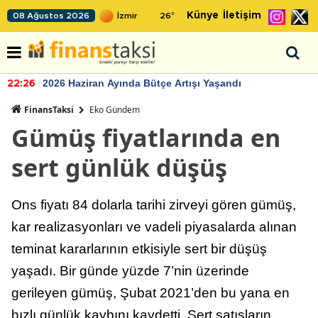
Künye
İletişim
08 Ağustos 2026
26
°
2026 Haziran Ayında Bütçe Artışı Yaşandı
22:26
FinansTaksi
Eko Gündem
Gümüş fiyatlarında en
sert günlük düşüş
Ons fiyatı 84 dolarla tarihi zirveyi gören gümüş,
kar realizasyonları ve vadeli piyasalarda alınan
teminat kararlarının etkisiyle sert bir düşüş
yaşadı. Bir günde yüzde 7’nin üzerinde
gerileyen gümüş, Şubat 2021’den bu yana en
hızlı günlük kaybını kaydetti. Sert satışların