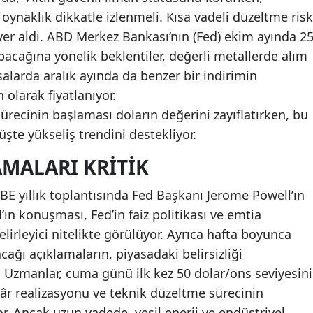
oynaklık dikkatle izlenmeli. Kısa vadeli düzeltme risk
 yer aldı. ABD Merkez Bankası’nın (Fed) ekim ayında 2
apacağına yönelik beklentiler, değerli metallerde alım
salarda aralık ayında da benzer bir indirimin
olarak fiyatlanıyor.
ürecinin başlaması doların değerini zayıflatırken, bu
e yükseliş trendini destekliyor.
AMALARI KRITIK
BE yıllık toplantısında Fed Başkanı Jerome Powell’ın
ın konuşması, Fed’in faiz politikası ve emtia
lirleyici nitelikte görülüyor. Ayrıca hafta boyunca
acağı açıklamaların, piyasadaki belirsizliği
r. Uzmanlar, cuma günü ilk kez 50 dolar/ons seviyesini
âr realizasyonu ve teknik düzeltme sürecinin
r. Ancak uzun vadede, yeşil enerji ve endüstriyel