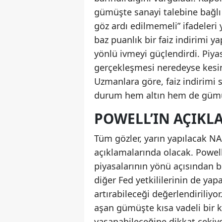
gümüşte sanayi talebine bağlı 
göz ardı edilmemeli” ifadeleri
baz puanlık bir faiz indirimi y
yönlü ivmeyi güçlendirdi. Piya
gerçekleşmesi neredeyse kesin 
Uzmanlara göre, faiz indirimi s
durum hem altın hem de gümüşt
POWELL’IN AÇIKL
Tüm gözler, yarın yapılacak NA
açıklamalarında olacak. Powell’
piyasalarının yönü açısından be
diğer Fed yetkililerinin de yap
artırabileceği değerlendiriliyo
aşan gümüşte kısa vadeli bir k
yaşanabileceğine dikkat çekiyo