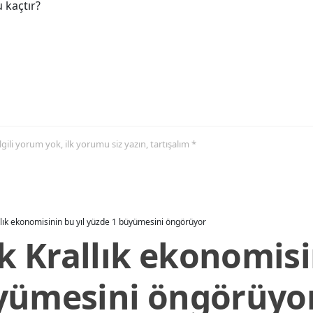
 kaçtır?
 ilgili yorum yok, ilk yorumu siz yazın, tartışalım *
allık ekonomisinin bu yıl yüzde 1 büyümesini öngörüyor
ik Krallık ekonomisi
yümesini öngörüyo