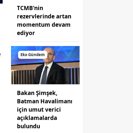
TCMB'nin
rezervlerinde artan
momentum devam
ediyor
e
Eko Gündem
Bakan Şimşek,
Batman Havalimanı
için umut verici
açıklamalarda
bulundu