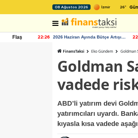
26
°
08 Ağustos 2026
Gün
r seviyesinin
2026 Haziran Ayında Bütçe Artışı
Flaş
22:26
22
Yaşandı
FinansTaksi
Eko Gündem
Goldman Sa
Goldman Sa
vadede risk
ABD’li yatırım devi Gold
yatırımcıları uyardı. Ban
kıyasla kısa vadede aşağı 