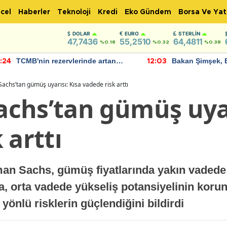
cel
Haberler
Teknoloji
Kredi
Eko Gündem
Borsa Ve Yat
DOLAR
EURO
STERLIN
47,7436
55,2510
64,4811
%0.18
%0.32
%0.38
TCMB'nin rezervlerinde artan
Bakan Şimşek, 
:24
12:03
momentum devam ediyor
için umut verici
bulundu
chs’tan gümüş uyarısı: Kısa vadede risk arttı
chs’tan gümüş uyar
 arttı
man Sachs, gümüş fiyatlarında yakın vadede 
ka, orta vadede yükseliş potansiyelinin kor
yönlü risklerin güçlendiğini bildirdi