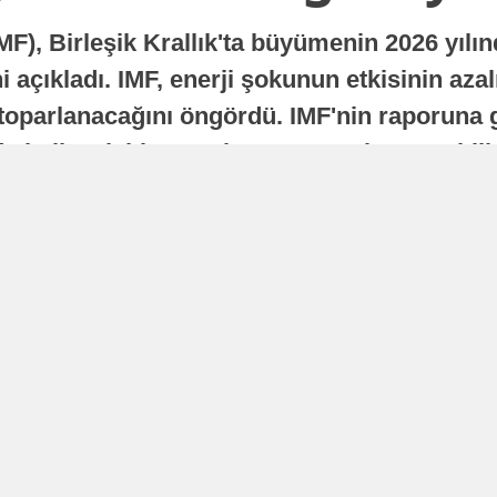
MF), Birleşik Krallık'ta büyümenin 2026 yılı
 açıkladı. IMF, enerji şokunun etkisinin azal
oparlanacağını öngördü. IMF'nin raporuna gö
a istikrarlı bir toparlanma süreci yaşayabilir
Yayınlanma
16 Temmuz 2026 - 22:37