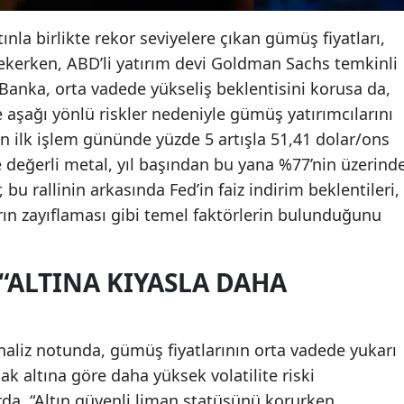
ınla birlikte rekor seviyelere çıkan gümüş fiyatları,
 çekerken, ABD’li yatırım devi Goldman Sachs temkinli
 Banka, orta vadede yükseliş beklentisini korusa da,
 aşağı yönlü riskler nedeniyle gümüş yatırımcılarını
ın ilk işlem gününde yüzde 5 artışla 51,41 dolar/ons
 değerli metal, yıl başından bu yana %77’nin üzerind
bu rallinin arkasında Fed’in faiz indirim beklentileri,
arın zayıflaması gibi temel faktörlerin bulunduğunu
“ALTINA KIYASLA DAHA
aliz notunda, gümüş fiyatlarının orta vadede yukarı
ak altına göre daha yüksek volatilite riski
rda, “Altın güvenli liman statüsünü korurken,