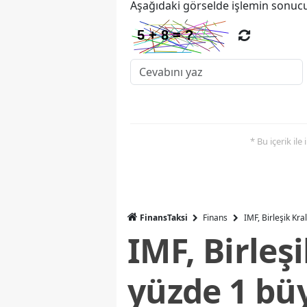
Aşağıdaki görselde işlemin sonucu
* Bu içerik ile
FinansTaksi
Finans
IMF, Birleşik Kr
IMF, Birleş
yüzde 1 bü