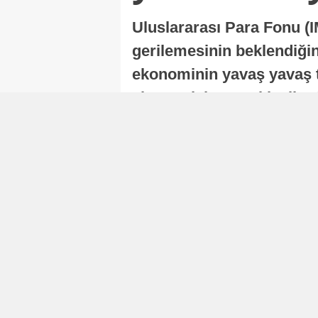
Uluslararası Para Fonu (I
gerilemesinin beklendiğini
ekonominin yavaş yavaş t
ekonomisi, sonraki yıllard
Nur Duman