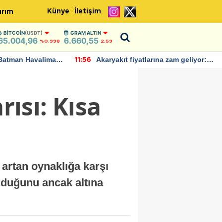
Künye
İletişim
ırım
BITCOIN
(USDT)
GRAM ALTIN
65.004,96
6.660,55
%0.998
2,59
Batman Havalimanı
Akaryakıt fiyatlarına zam geliyor:
11:56
 açıklamalarda
Yeni tarih açıklandı
ısı: Kısa
artan oynaklığa karşı
unduğunu ancak altına