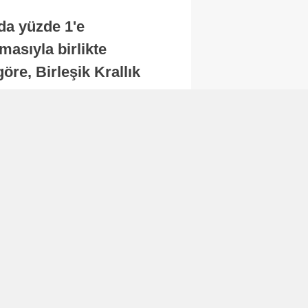
nda yüzde 1'e
masıyla birlikte
re, Birleşik Krallık
.
Abone Ol
Finans
Bitcoin, 65 bin dolar
seviyesinin altına