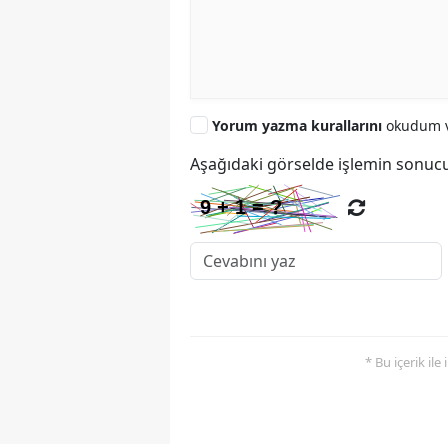
Yorum yazma kurallarını
okudum v
Aşağıdaki görselde işlemin sonucu
* Bu içerik ile