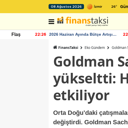
26
°
08 Ağustos 2026
Gün
r seviyesinin
2026 Haziran Ayında Bütçe Artışı
Flaş
22:26
22
Yaşandı
FinansTaksi
Eko Gündem
Goldman Sa
Goldman Sa
yükseltti: 
etkiliyor
Orta Doğu’daki çatışmaları
değiştirdi. Goldman Sac