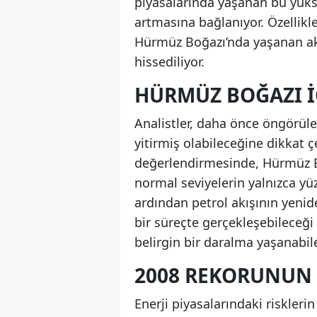
piyasalarında yaşanan bu yükse
artmasına bağlanıyor. Özellikl
Hürmüz Boğazı’nda yaşanan aks
hissediliyor.
HÜRMÜZ BOĞAZI I
Analistler, daha önce öngörülen
yitirmiş olabileceğine dikkat 
değerlendirmesinde, Hürmüz Bo
normal seviyelerin yalnızca yüz
ardından petrol akışının yeni
bir süreçte gerçekleşebileceği
belirgin bir daralma yaşanabil
2008 REKORUNUN 
Enerji piyasalarındaki riskleri