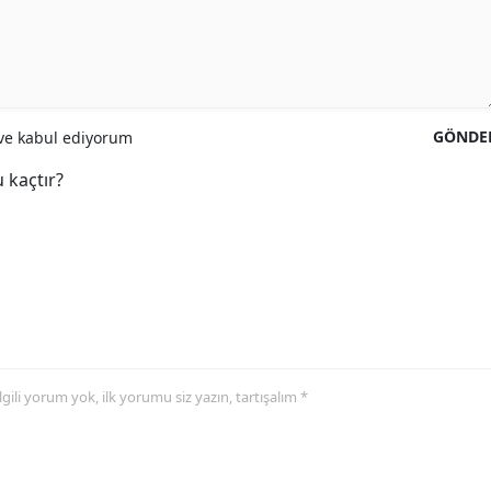
GÖNDE
e kabul ediyorum
 kaçtır?
 ilgili yorum yok, ilk yorumu siz yazın, tartışalım *