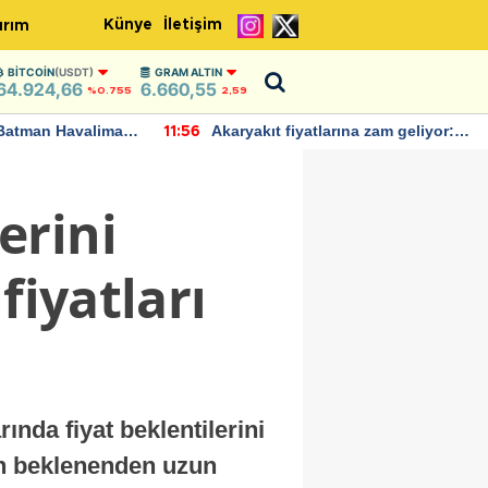
Künye
İletişim
ırım
BITCOIN
(USDT)
GRAM ALTIN
64.924,66
6.660,55
%0.755
2,59
Batman Havalimanı
Akaryakıt fiyatlarına zam geliyor:
11:56
 açıklamalarda
Yeni tarih açıklandı
erini
fiyatları
ında fiyat beklentilerini
ın beklenenden uzun