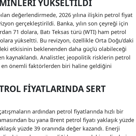
MINLERI YÜKSELTILDI
an değerlendirmede, 2026 yılına ilişkin petrol fiyat
zyon gerçekleştirildi. Banka, yılın son çeyreği için
rdan 71 dolara, Batı Teksas türü (WTI) ham petrol
lara yükseltti. Bu revizyon, özellikle Orta Doğu’daki
ndeki etkisinin beklenenden daha güçlü olabileceği
kaynaklandı. Analistler, jeopolitik risklerin petrol
n en önemli faktörlerden biri haline geldiğini
TROL FIYATLARINDA SERT
tışmaların ardından petrol fiyatlarında hızlı bir
amasından bu yana Brent petrol fiyatı yaklaşık yüzde
yaklaşık yüzde 39 oranında değer kazandı. Enerji