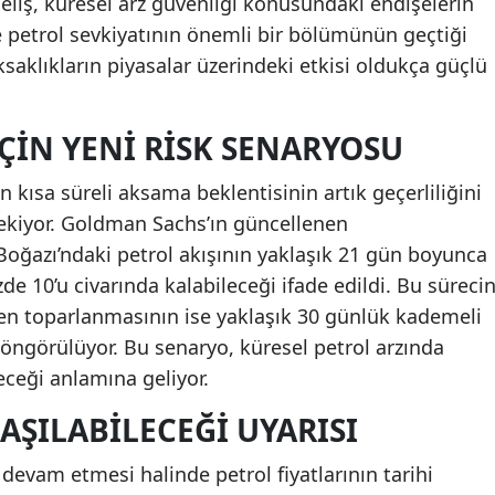
liş, küresel arz güvenliği konusundaki endişelerin
e petrol sevkiyatının önemli bir bölümünün geçtiği
aklıkların piyasalar üzerindeki etkisi oldukça güçlü
ÇIN YENI RISK SENARYOSU
 kısa süreli aksama beklentisinin artık geçerliliğini
çekiyor. Goldman Sachs’ın güncellenen
ğazı’ndaki petrol akışının yaklaşık 21 gün boyunca
de 10’u civarında kalabileceği ifade edildi. Bu süreci
den toparlanmasının ise yaklaşık 30 günlük kademeli
 öngörülüyor. Bu senaryo, küresel petrol arzında
eceği anlamına geliyor.
AŞILABILECEĞI UYARISI
n devam etmesi halinde petrol fiyatlarının tarihi