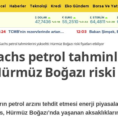
cel
Haberler
Teknoloji
Kredi
Eko Gündem
Borsa Ve Yat
DOLAR
EURO
STERLIN
47,7436
55,2510
64,4811
%0.18
%0.32
%0.38
TCMB'nin rezervlerinde artan
Bakan Şimşek, 
:24
12:03
momentum devam ediyor
için umut verici
bulundu
chs petrol tahminlerini yükseltti: Hürmüz Boğazı riski fiyatları etkiliyor
chs petrol tahminl
Hürmüz Boğazı riski 
n petrol arzını tehdit etmesi enerji piyasalar
hs, Hürmüz Boğazı’nda yaşanan aksaklıklar