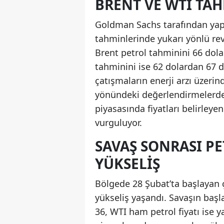
BRENT VE WTI TAH
Goldman Sachs tarafından yapıl
tahminlerinde yukarı yönlü revi
Brent petrol tahminini 66 dola
tahminini ise 62 dolardan 67 do
çatışmaların enerji arzı üzeri
yönündeki değerlendirmelerden 
piyasasında fiyatları belirleye
vurguluyor.
SAVAŞ SONRASI PE
YÜKSELIŞ
Bölgede 28 Şubat’ta başlayan ça
yükseliş yaşandı. Savaşın başl
36, WTI ham petrol fiyatı ise 