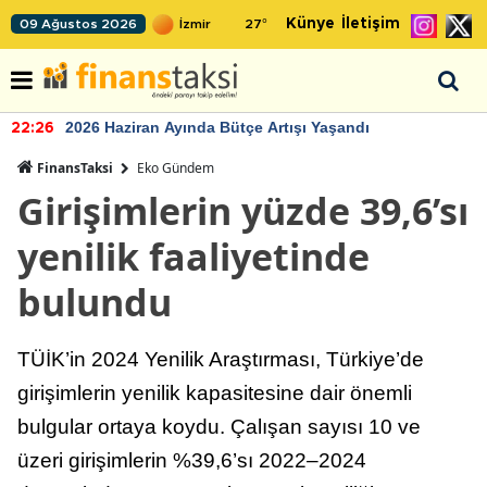
Künye
İletişim
09 Ağustos 2026
27
°
çe Artışı Yaşandı
TCMB'nin rezervlerind
22:24
FinansTaksi
Eko Gündem
Girişimlerin yüzde 39,6’sı
yenilik faaliyetinde
bulundu
TÜİK’in 2024 Yenilik Araştırması, Türkiye’de
girişimlerin yenilik kapasitesine dair önemli
bulgular ortaya koydu. Çalışan sayısı 10 ve
üzeri girişimlerin %39,6’sı 2022–2024