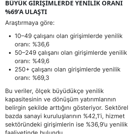
BÜYÜK GIRIŞIMLERDE YENILIK ORANI
%69’A ULAŞTI
Araştırmaya göre:
10–49 çalışanı olan girişimlerde yenilik
oranı: %36,6
50–249 çalışanı olan girişimlerde yenilik
oranı: %49,6
250+ çalışanı olan girişimlerde yenilik
oranı: %69,3
Bu veriler, ölçek büyüdükçe yenilik
kapasitesinin ve dönüşüm yatırımlarının
belirgin şekilde arttığını gösteriyor. Sektörel
bazda sanayi kuruluşlarının %42,1’i, hizmet
sektöründeki girişimlerin ise %36,9’u yenilik
faaliyetinde bulundu.