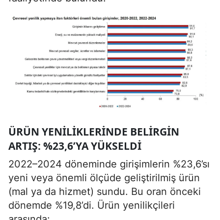
ÜRÜN YENILIKLERINDE BELIRGIN
ARTIŞ: %23,6’YA YÜKSELDI
2022–2024 döneminde girişimlerin %23,6’sı
yeni veya önemli ölçüde geliştirilmiş ürün
(mal ya da hizmet) sundu. Bu oran önceki
dönemde %19,8’di. Ürün yenilikçileri
arasında: