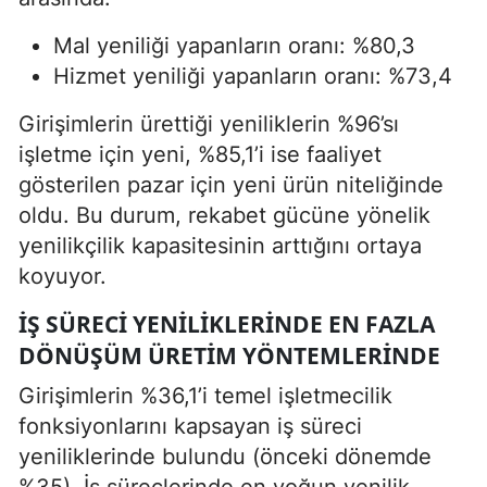
Mal yeniliği yapanların oranı: %80,3
Hizmet yeniliği yapanların oranı: %73,4
Girişimlerin ürettiği yeniliklerin %96’sı
işletme için yeni, %85,1’i ise faaliyet
gösterilen pazar için yeni ürün niteliğinde
oldu. Bu durum, rekabet gücüne yönelik
yenilikçilik kapasitesinin arttığını ortaya
koyuyor.
İŞ SÜRECI YENILIKLERINDE EN FAZLA
DÖNÜŞÜM ÜRETIM YÖNTEMLERINDE
Girişimlerin %36,1’i temel işletmecilik
fonksiyonlarını kapsayan iş süreci
yeniliklerinde bulundu (önceki dönemde
%35). İş süreçlerinde en yoğun yenilik