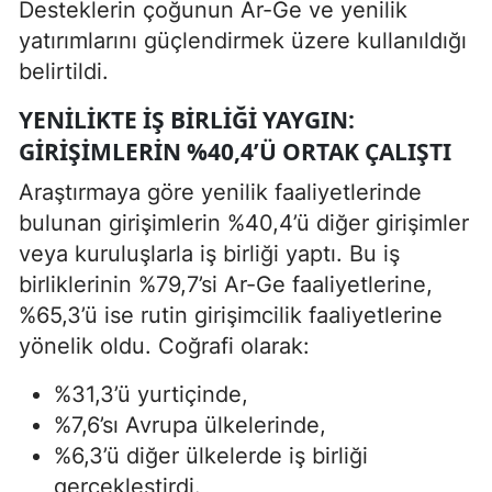
Desteklerin çoğunun Ar-Ge ve yenilik
yatırımlarını güçlendirmek üzere kullanıldığı
belirtildi.
YENILIKTE İŞ BIRLIĞI YAYGIN:
GIRIŞIMLERIN %40,4’Ü ORTAK ÇALIŞTI
Araştırmaya göre yenilik faaliyetlerinde
bulunan girişimlerin %40,4’ü diğer girişimler
veya kuruluşlarla iş birliği yaptı. Bu iş
birliklerinin %79,7’si Ar-Ge faaliyetlerine,
%65,3’ü ise rutin girişimcilik faaliyetlerine
yönelik oldu. Coğrafi olarak:
%31,3’ü yurtiçinde,
%7,6’sı Avrupa ülkelerinde,
%6,3’ü diğer ülkelerde iş birliği
gerçekleştirdi.