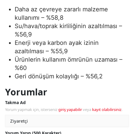
Daha az çevreye zararlı malzeme
kullanımı – %58,8
Su/hava/toprak kirliliğinin azaltılması –
%56,9
Enerji veya karbon ayak izinin
azaltılması – %55,9
Ürünlerin kullanım ömrünün uzaması –
%60
Geri dönüşüm kolaylığı – %56,2
Yorumlar
Takma Ad
Yorum yapmak için, isterseniz
giriş yapabilir
veya
kayıt olabilirsiniz
.
Yorum Yazın (500 Karakter)