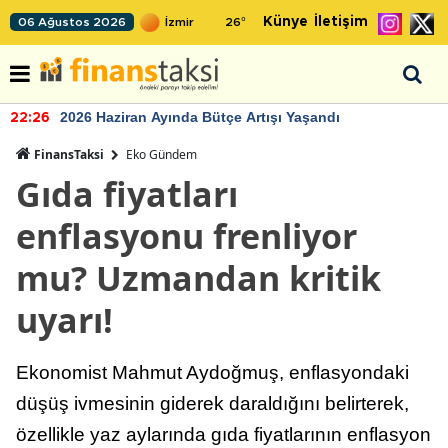
Künye
İletişim
06 Ağustos 2026
26
°
2026 Haziran Ayında Bütçe Artışı Yaşandı
22:26
FinansTaksi
Eko Gündem
Gıda fiyatları
enflasyonu frenliyor
mu? Uzmandan kritik
uyarı!
Ekonomist Mahmut Aydoğmuş, enflasyondaki
düşüş ivmesinin giderek daraldığını belirterek,
özellikle yaz aylarında gıda fiyatlarının enflasyon