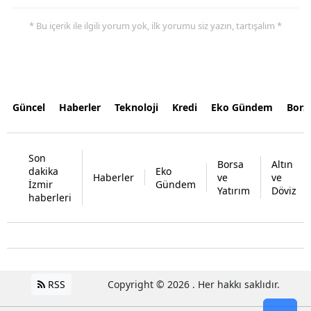
* Bu içerik ile ilgili yorum yok, ilk yorumu siz yazın, tartışalım *
Güncel
Haberler
Teknoloji
Kredi
Eko Gündem
Bors
Son
Borsa
Altın
dakika
Eko
Haberler
ve
ve
İzmir
Gündem
Yatırım
Döviz
haberleri
RSS
Copyright © 2026 . Her hakkı saklıdır.