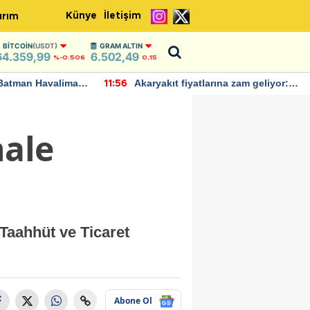
Künye
İletişim
ırım
BITCOIN
(USDT)
GRAM ALTIN
64.359,99
6.502,49
%-0.506
0,15
Batman Havalimanı
Akaryakıt fiyatlarına zam geliyor:
11:56
 açıklamalarda
Yeni tarih açıklandı
hale
 Taahhüt ve Ticaret
Abone Ol