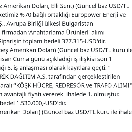
z Amerikan Doları, Elli Sent) (Güncel baz USD/TL
irketimiz %70 bağlı ortaklığı Europower Enerji ve
., Avrupa Birliği ülkesi Bulgaristan
r firmadan ‘Anahtarlama Ürünleri' alımı
Siparişin toplam bedeli 327.315-USD'dir.
eş Amerikan Doları) (Güncel baz USD/TL kuru il
Nisan Cuma günü açıkladığı iş ilişkisi son 1
 5. iş anlaşması olarak kayıtlara geçti: "
İK DAĞITIM A.Ş. tarafından gerçekleştirilen
aralı ‘'KÖŞK HÜCRE, REDRESÖR ve TRAFO ALIMI'
 avantajlı fiyatı vererek, ihalede 1. olmuştur.
 bedel 1.530.000,-USD'dir.
erikan Doları) (Güncel baz USD/TL kuru ile ihale