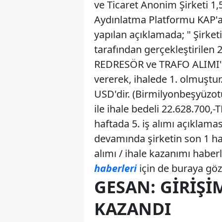
ve Ticaret Anonim Şirketi 1,
Aydınlatma Platformu KAP'a 
yapılan açıklamada; " Şirk
tarafından gerçekleştirilen
REDRESÖR ve TRAFO ALIMI'' k
vererek, ihalede 1. olmuştur.
USD'dir. (Birmilyonbeşyüzot
ile ihale bedeli 22.628.700,-TL
haftada 5. iş alımı açıklam
devamında şirketin son 1 hafta
alımı / ihale kazanımı haberl
haberleri
için de buraya göz a
GESAN: GIRIŞI
KAZANDI