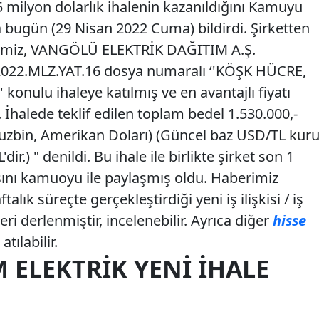
5 milyon dolarlık ihalenin kazanıldığını Kamuyu
bugün (29 Nisan 2022 Cuma) bildirdi. Şirketten
etimiz, VANGÖLÜ ELEKTRİK DAĞITIM A.Ş.
 2022.MLZ.YAT.16 dosya numaralı ‘'KÖŞK HÜCRE,
onulu ihaleye katılmış ve en avantajlı fiyatı
 İhalede teklif edilen toplam bedel 1.530.000,-
uzbin, Amerikan Doları) (Güncel baz USD/TL kur
'dir.) " denildi. Bu ihale ile birlikte şirket son 1
asını kamuoyu ile paylaşmış oldu. Haberimiz
lık süreçte gerçekleştirdiği yeni iş ilişkisi / iş
eri derlenmiştir, incelenebilir. Ayrıca diğer
hisse
tılabilir.
M ELEKTRIK YENI İHALE