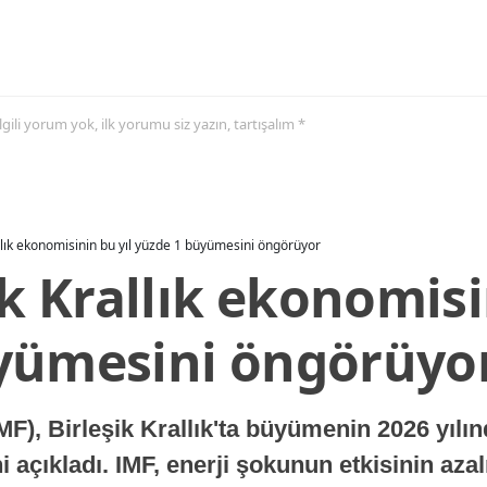
 ilgili yorum yok, ilk yorumu siz yazın, tartışalım *
allık ekonomisinin bu yıl yüzde 1 büyümesini öngörüyor
ik Krallık ekonomisi
yümesini öngörüyo
MF), Birleşik Krallık'ta büyümenin 2026 yılı
 açıkladı. IMF, enerji şokunun etkisinin azal