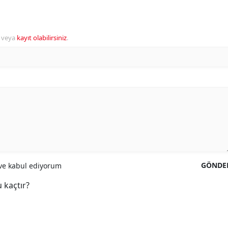
veya
kayıt olabilirsiniz
.
GÖNDE
e kabul ediyorum
 kaçtır?