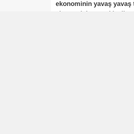
ekonominin yavaş yavaş t
ekonomisi, sonraki yıllard
Nur Duman