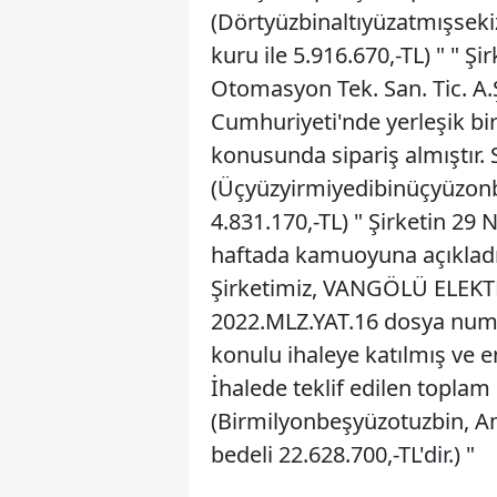
(Dörtyüzbinaltıyüzatmışseki
kuru ile 5.916.670,-TL) " " Ş
Otomasyon Tek. San. Tic. A.Ş
Cumhuriyeti'nde yerleşik bi
konusunda sipariş almıştır. 
(Üçyüzyirmiyedibinüçyüzonb
4.831.170,-TL) " Şirketin 29 
haftada kamuoyuna açıkladığı
Şirketimiz, VANGÖLÜ ELEKTR
2022.MLZ.YAT.16 dosya num
konulu ihaleye katılmış ve en
İhalede teklif edilen toplam
(Birmilyonbeşyüzotuzbin, Am
bedeli 22.628.700,-TL'dir.) "