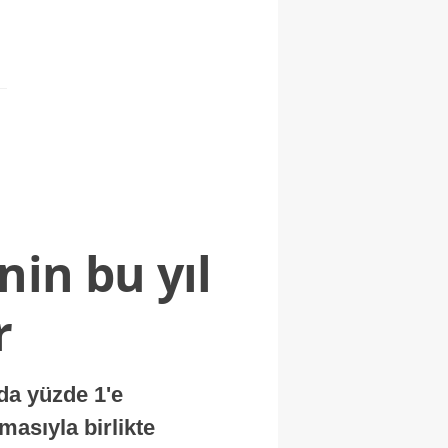
nin bu yıl
r
nda yüzde 1'e
masıyla birlikte