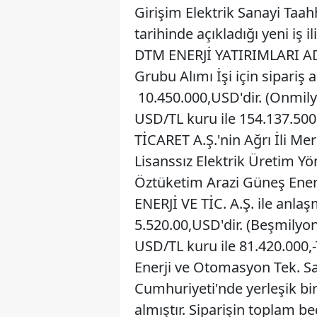
Girişim Elektrik Sanayi Taah
tarihinde açıkladığı yeni iş il
DTM ENERJİ YATIRIMLARI A
Grubu Alımı İşi için sipariş a
10.450.000,USD'dir. (Onmily
USD/TL kuru ile 154.137.500
TİCARET A.Ş.'nin Ağrı İli Me
Lisanssız Elektrik Üretim Y
Öztüketim Arazi Güneş Ener
ENERJİ VE TİC. A.Ş. ile anla
5.520.00,USD'dir. (Beşmilyo
USD/TL kuru ile 81.420.000,-
Enerji ve Otomasyon Tek. San
Cumhuriyeti'nde yerleşik bi
almıştır. Siparişin toplam be