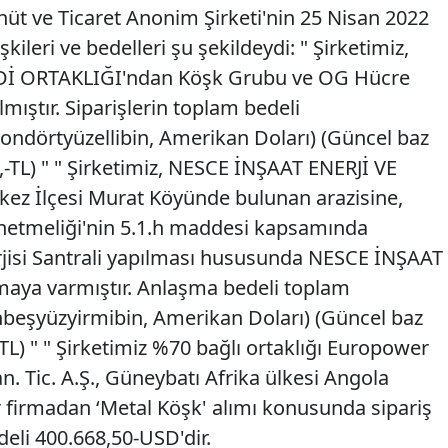
hüt ve Ticaret Anonim Şirketi'nin 25 Nisan 2022
işkileri ve bedelleri şu şekildeydi: " Şirketimiz,
Dİ ORTAKLIĞI'ndan Köşk Grubu ve OG Hücre
lmıştır. Siparişlerin toplam bedeli
ondörtyüzellibin, Amerikan Doları) (Güncel baz
,-TL) " " Şirketimiz, NESCE İNŞAAT ENERJİ VE
rkez İlçesi Murat Köyünde bulunan arazisine,
önetmeliği'nin 5.1.h maddesi kapsamında
jisi Santrali yapılması hususunda NESCE İNŞAAT
şmaya varmıştır. Anlaşma bedeli toplam
nbeşyüzyirmibin, Amerikan Doları) (Güncel baz
TL) " " Şirketimiz %70 bağlı ortaklığı Europower
. Tic. A.Ş., Güneybatı Afrika ülkesi Angola
r firmadan ‘Metal Köşk' alımı konusunda sipariş
deli 400.668,50-USD'dir.