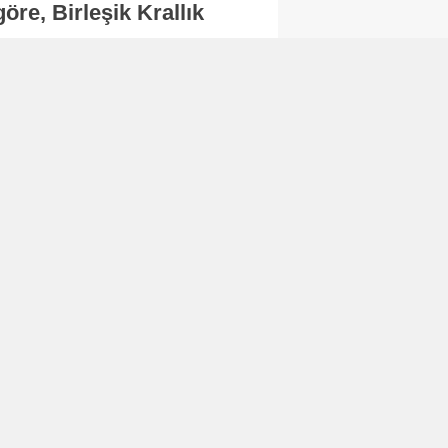
re, Birleşik Krallık
.
Abone Ol
Finans
Bitcoin, 65 bin dolar
seviyesinin altına
düştü...
Finans