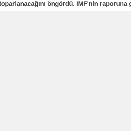
oparlanacağını öngördü. IMF'nin raporuna gö
a istikrarlı bir toparlanma süreci yaşayabilir
Yayınlanma
16 Temmuz 2026 - 22:37