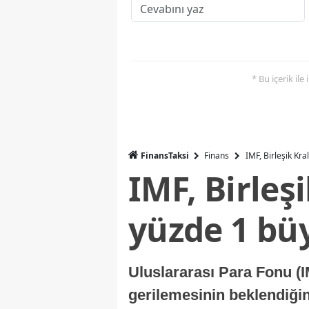
* Bu içerik ile
FinansTaksi
Finans
IMF, Birleşik Kr
IMF, Birleş
yüzde 1 bü
Uluslararası Para Fonu (I
gerilemesinin beklendiğini