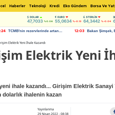
cel
Haberler
Teknoloji
Kredi
Eko Gündem
Borsa Ve Yat
DOLAR
EURO
STERLIN
47,7033
55,0634
64,3442
%0.06
%-0.13
%-0.04
TCMB'nin rezervlerinde artan
Bakan Şimşek, 
:24
12:03
momentum devam ediyor
için umut verici
bulundu
işim Elektrik Yeni İhale Kazandı
şim Elektrik Yeni İ
eni ihale kazandı... Girişim Elektrik Sanayi
 dolarlık ihalenin kazan
Yayınlanma
29 Nisan 2022 - 08:38