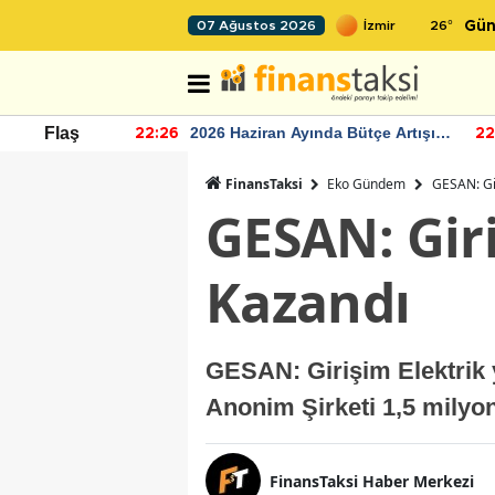
26
°
07 Ağustos 2026
Gün
r seviyesinin
2026 Haziran Ayında Bütçe Artışı
Flaş
22:26
22
Yaşandı
FinansTaksi
Eko Gündem
GESAN: Gir
GESAN: Giri
Kazandı
GESAN: Girişim Elektrik y
Anonim Şirketi 1,5 milyon
FinansTaksi Haber Merkezi