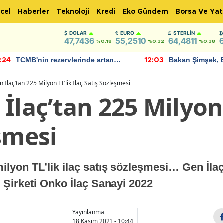
cel
Haberler
Teknoloji
Kredi
Eko Gündem
Borsa Ve Yat
DOLAR
EURO
STERLIN
47,7436
55,2510
64,4811
%0.18
%0.32
%0.38
TCMB'nin rezervlerinde artan
Bakan Şimşek, 
:24
12:03
momentum devam ediyor
için umut verici
bulundu
 İlaç’tan 225 Milyon TL’lik İlaç Satış Sözleşmesi
İlaç’tan 225 Milyon 
şmesi
ilyon TL’lik ilaç satış sözleşmesi… Gen İlaç
 Şirketi Onko İlaç Sanayi 2022
Yayınlanma
18 Kasım 2021 - 10:44