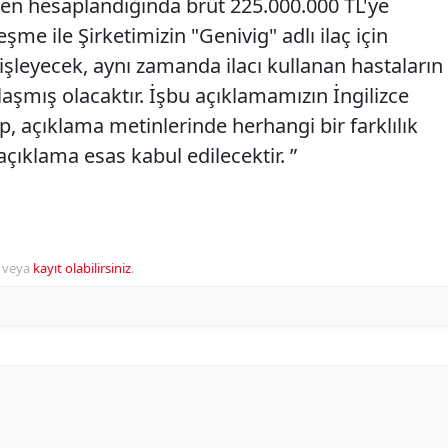
den hesaplandığında brüt 225.000.000 TL'ye
eşme ile Şirketimizin "Genivig" adlı ilaç için
işleyecek, aynı zamanda ilacı kullanan hastaların
laşmış olacaktır. İşbu açıklamamızın İngilizce
p, açıklama metinlerinde herhangi bir farklılık
ıklama esas kabul edilecektir. ”
veya
kayıt olabilirsiniz
.