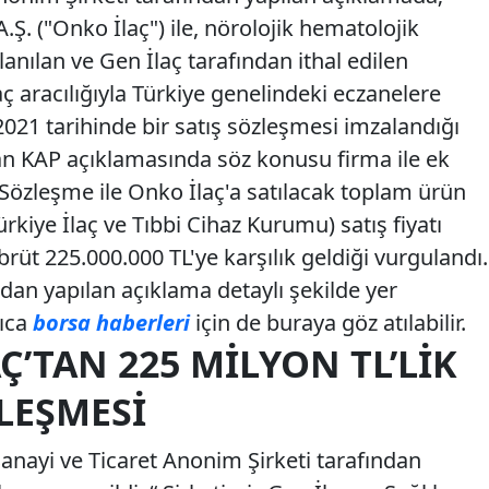
.Ş. ("Onko İlaç") ile, nörolojik hematolojik
lanılan ve Gen İlaç tarafından ithal edilen
aç aracılığıyla Türkiye genelindeki eczanelere
021 tarihinde bir satış sözleşmesi imzalandığı
lan KAP açıklamasında söz konusu firma ile ek
Sözleşme ile Onko İlaç'a satılacak toplam ürün
kiye İlaç ve Tıbbi Cihaz Kurumu) satış fiyatı
üt 225.000.000 TL'ye karşılık geldiği vurgulandı.
an yapılan açıklama detaylı şekilde yer
rıca
borsa haberleri
için de buraya göz atılabilir.
Ç’TAN 225 MILYON TL’LIK
ZLEŞMESI
Sanayi ve Ticaret Anonim Şirketi tarafından