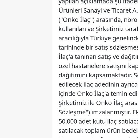
yapılan açıklamada şu ifadele
Ürünleri Sanayi ve Ticaret A.
("Onko İlaç") arasında, nöro
kullanılan ve Şirketimiz tara
aracılığıyla Türkiye geneli
tarihinde bir satış sözleşme
İlaç'a tanınan satış ve dağıtı
özel hastanelere satışını ka
dağıtımını kapsamaktadır. Sö
edilecek ilaç adedinin ayrıca
içinde Onko İlaç'a temin edi
Şirketimiz ile Onko İlaç ara
Sözleşme") imzalanmıştır. E
50.000 adet kutu ilaç satılac
satılacak toplam ürün bedel