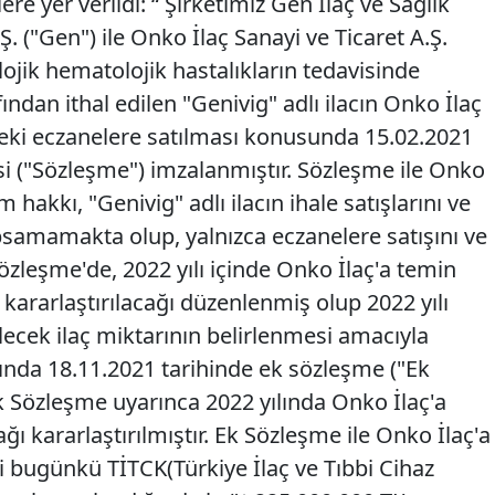
re yer verildi: “ Şirketimiz Gen İlaç ve Sağlık
Ş. ("Gen") ile Onko İlaç Sanayi ve Ticaret A.Ş.
lojik hematolojik hastalıkların tedavisinde
fından ithal edilen "Genivig" adlı ilacın Onko İlaç
ndeki eczanelere satılması konusunda 15.02.2021
si ("Sözleşme") imzalanmıştır. Sözleşme ile Onko
m hakkı, "Genivig" adlı ilacın ihale satışlarını ve
psamamakta olup, yalnızca eczanelere satışını ve
zleşme'de, 2022 yılı içinde Onko İlaç'a temin
 kararlaştırılacağı düzenlenmiş olup 2022 yılı
lecek ilaç miktarının belirlenmesi amacıyla
sında 18.11.2021 tarihinde ek sözleşme ("Ek
k Sözleşme uyarınca 2022 yılında Onko İlaç'a
ağı kararlaştırılmıştır. Ek Sözleşme ile Onko İlaç'a
i bugünkü TİTCK(Türkiye İlaç ve Tıbbi Cihaz