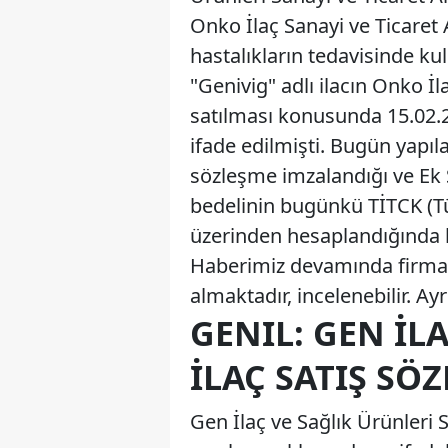
Onko İlaç Sanayi ve Ticaret A
hastalıkların tedavisinde kul
"Genivig" adlı ilacın Onko İl
satılması konusunda 15.02.2
ifade edilmişti. Bugün yapı
sözleşme imzalandığı ve Ek 
bedelinin bugünkü TİTCK (Tür
üzerinden hesaplandığında br
Haberimiz devamında firmad
almaktadır, incelenebilir. Ay
GENIL: GEN İLA
İLAÇ SATIŞ SÖ
Gen İlaç ve Sağlık Ürünleri 