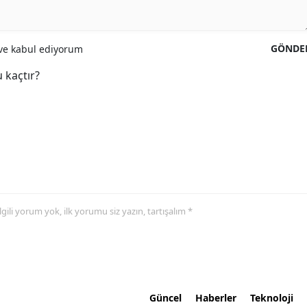
GÖNDE
e kabul ediyorum
 kaçtır?
 ilgili yorum yok, ilk yorumu siz yazın, tartışalım *
Güncel
Haberler
Teknoloji