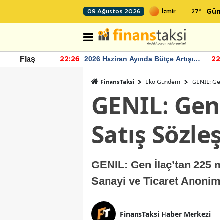
27
°
09 Ağustos 2026
Gün
r seviyesinin
2026 Haziran Ayında Bütçe Artışı
Flaş
22:26
22
Yaşandı
FinansTaksi
Eko Gündem
GENIL: Gen
GENIL: Gen 
Satış Sözle
GENIL: Gen İlaç’tan 225 m
Sanayi ve Ticaret Anonim
FinansTaksi Haber Merkezi