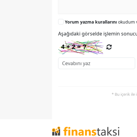
Yorum yazma kurallarını
okudum v
Aşağıdaki görselde işlemin sonucu
* Bu içerik ile