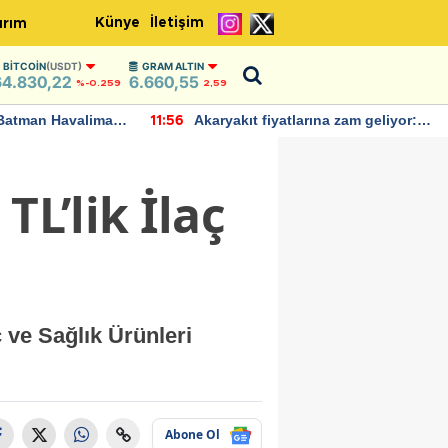
Künye
İletişim
ırım
BITCOIN
(USDT)
GRAM ALTIN
64.830,22
6.660,55
%-0.259
2,59
Batman Havalimanı
Akaryakıt fiyatlarına zam geliyor:
11:56
 açıklamalarda
Yeni tarih açıklandı
TL’lik İlaç
 ve Sağlık Ürünleri
Abone Ol