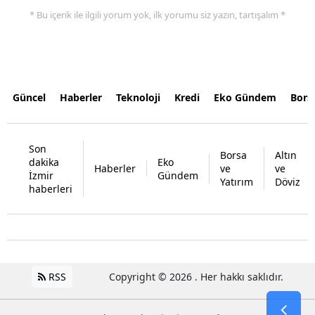
* Bu içerik ile ilgili yorum yok, ilk yorumu siz yazın, tartışalım *
Güncel
Haberler
Teknoloji
Kredi
Eko Gündem
Bors
Son
Borsa
Altın
dakika
Eko
Haberler
ve
ve
İzmir
Gündem
Yatırım
Döviz
haberleri
RSS
Copyright © 2026 . Her hakkı saklıdır.