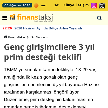
Künye
İletişim
06 Ağustos 2026
26
°
2026 Haziran Ayında Bütçe Artışı Yaşandı
22:26
FinansTaksi
Eko Gündem
Genç girişimcilere 3 yıl
prim desteği teklifi
TBMM’ye sunulan kanun teklifiyle, 18-29 yaş
aralığında ilk kez sigortalı olan genç
girişimcilerin primlerinin üç yıl boyunca Hazine
tarafından karşılanması öngörülüyor.
Düzenleme, prim desteğinin kaldırılmasının
ardından genç istihdamını desteklemeyi