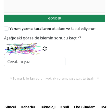
GÖNDER
Yorum yazma kurallarını
okudum ve kabul ediyorum
Aşağıdaki görselde işlemin sonucu kaçtır?
* Bu içerik ile ilgili yorum yok, ilk yorumu siz yazın, tartışalım *
Güncel
Haberler
Teknoloji
Kredi
Eko Gündem
Bors