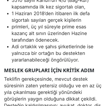
5510 sayılı Kanun’un 4/b (Bağ-Kur)
kapsamında ilk kez sigortalı olan,
1 Haziran 2018’den itibaren ilk defa
sigortalı sayılan gerçek kişilerin
primleri, üç yıl süreyle prime esas
kazanç alt sınırı üzerinden Hazine
tarafından ödenecek.
Adi ortaklık ve şahıs şirketlerinde ise
yalnızca bir ortağın bu destekten
yararlanabileceği öngörülüyor.
MESLEK GRUPLARI IÇIN KRITIK ADIM
Teklifin gerekçesinde, mevcut destek
süresinin zaten yetersiz olduğu ve en az üç
yıla çıkarılması gerektiği yönündeki
görüşlerin yaygın olduğuna dikkat çekildi.
Desteğin kaldırılmasının; avukat, doktor, diş