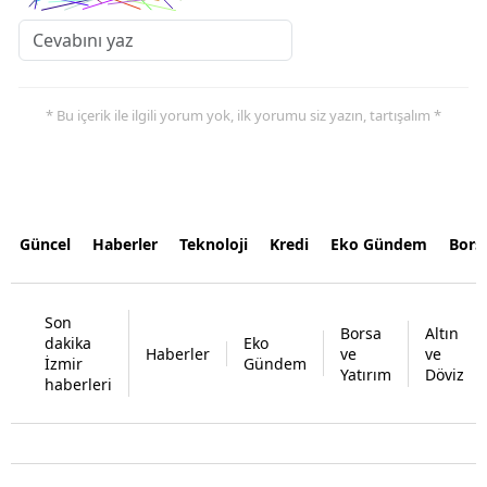
* Bu içerik ile ilgili yorum yok, ilk yorumu siz yazın, tartışalım *
Güncel
Haberler
Teknoloji
Kredi
Eko Gündem
Bors
Son
Borsa
Altın
dakika
Eko
Haberler
ve
ve
İzmir
Gündem
Yatırım
Döviz
haberleri