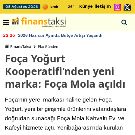
Künye
İletişim
08 Ağustos 2026
26
°
2026 Haziran Ayında Bütçe Artışı Yaşandı
22:26
FinansTaksi
Eko Gündem
Foça Yoğurt
Kooperatifi’nden yeni
marka: Foça Mola açıldı
Foça’nın yerel markası haline gelen Foça
Yoğurt, yeni bir girişimle ürünlerini vatandaşlara
doğrudan sunacağı Foça Mola Kahvaltı Evi ve
Kafeyi hizmete açtı. Yenibağarası’nda kurulan