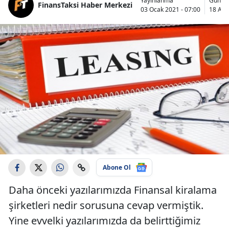
Yayınlanma
Günce
FinansTaksi Haber Merkezi
03 Ocak 2021 - 07:00
18 Aral
Abone Ol
Daha önceki yazılarımızda Finansal kiralama
şirketleri nedir sorusuna cevap vermiştik.
Yine evvelki yazılarımızda da belirttiğimiz