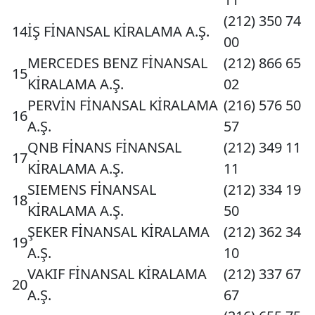
(212) 350 74
14
İŞ FİNANSAL KİRALAMA A.Ş.
00
MERCEDES BENZ FİNANSAL
(212) 866 65
15
KİRALAMA A.Ş.
02
PERVİN FİNANSAL KİRALAMA
(216) 576 50
16
A.Ş.
57
QNB FİNANS FİNANSAL
(212) 349 11
17
KİRALAMA A.Ş.
11
SIEMENS FİNANSAL
(212) 334 19
18
KİRALAMA A.Ş.
50
ŞEKER FİNANSAL KİRALAMA
(212) 362 34
19
A.Ş.
10
VAKIF FİNANSAL KİRALAMA
(212) 337 67
20
A.Ş.
67