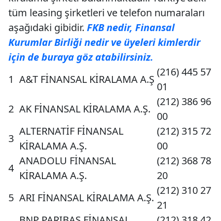
tüm leasing şirketleri ve telefon numaraları
aşağıdaki gibidir.
FKB nedir, Finansal
Kurumlar Birliği nedir ve üyeleri kimlerdir
için de buraya göz atabilirsiniz.
(216) 445 57
1
A&T FİNANSAL KİRALAMA A.Ş
01
(212) 386 96
2
AK FİNANSAL KİRALAMA A.Ş.
00
ALTERNATİF FİNANSAL
(212) 315 72
3
KİRALAMA A.Ş.
00
ANADOLU FİNANSAL
(212) 368 78
4
KİRALAMA A.Ş.
20
(212) 310 27
5
ARI FİNANSAL KİRALAMA A.Ş.
21
BNP PARIBAS FİNANSAL
(212) 318 42