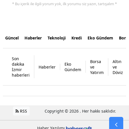
* Bu içerik ile ilgili yorum yok, ilk yorumu siz yazın, tartışalım *
Güncel
Haberler
Teknoloji
Kredi
Eko Gündem
Bors
Son
Borsa
Altın
dakika
Eko
Haberler
ve
ve
İzmir
Gündem
Yatırım
Döviz
haberleri
RSS
Copyright © 2026 . Her hakkı saklıdır.
Haber Yazılımı