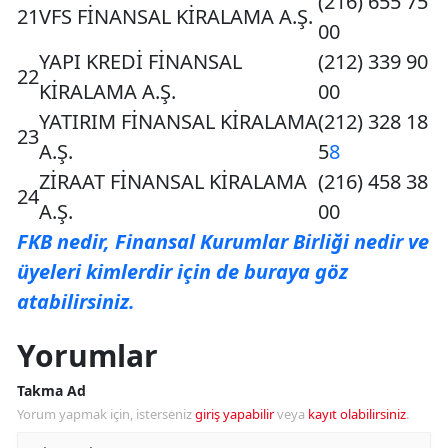
(216) 655 75
21
VFS FİNANSAL KİRALAMA A.Ş.
00
YAPI KREDİ FİNANSAL
(212) 339 90
22
KİRALAMA A.Ş.
00
YATIRIM FİNANSAL KİRALAMA
(212) 328 18
23
A.Ş.
5
8
ZİRAAT FİNANSAL KİRALAMA
(216) 458 38
24
A.Ş.
00
FKB nedir, Finansal Kurumlar Birliği nedir ve
üyeleri kimlerdir için de buraya göz
atabilirsiniz.
Yorumlar
Takma Ad
Yorum yapmak için, isterseniz
giriş yapabilir
veya
kayıt olabilirsiniz
.