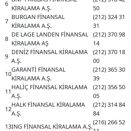
6
KİRALAMA A.Ş.
50
BURGAN FİNANSAL
(212) 324 31
7
KİRALAMA A.Ş.
31
DE LAGE LANDEN FİNANSAL
(212) 370 98
8
KİRALAMA AŞ
14
DENİZ FİNANSAL KİRALAMA
(212) 370 18
9
A.Ş.
00
GARANTİ FİNANSAL
(212) 365 30
10
KİRALAMA A.Ş.
39
HALİÇ FİNANSAL KİRALAMA
(212) 356 50
11
A.Ş.
05
HALK FİNANSAL KİRALAMA
(212) 314 84
12
A.Ş.
84
(216) 266 52
13
ING FİNANSAL KİRALAMA A.Ş.
11