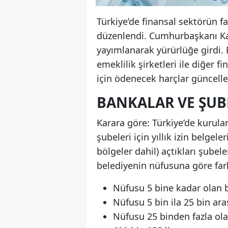
Türkiye’de finansal sektörün f
düzenlendi. Cumhurbaşkanı Kar
yayımlanarak yürürlüğe girdi. 
emeklilik şirketleri ile diğer f
için ödenecek harçlar güncell
BANKALAR VE ŞUB
Karara göre: Türkiye’de kurula
şubeleri için yıllık izin belgel
bölgeler dahil) açtıkları şubel
belediyenin nüfusuna göre fark
Nüfusu 5 bine kadar olan be
Nüfusu 5 bin ila 25 bin ara
Nüfusu 25 binden fazla olan