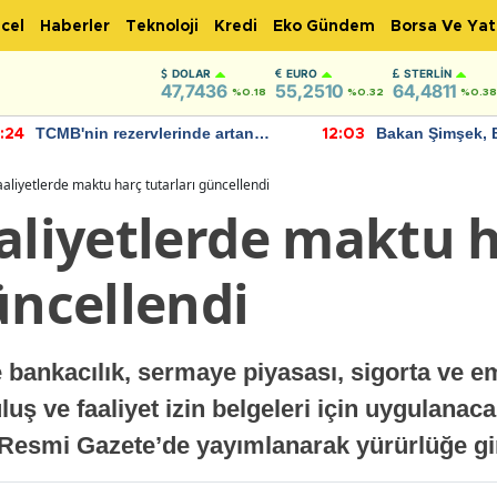
cel
Haberler
Teknoloji
Kredi
Eko Gündem
Borsa Ve Yat
DOLAR
EURO
STERLIN
47,7436
55,2510
64,4811
%0.18
%0.32
%0.38
TCMB'nin rezervlerinde artan
Bakan Şimşek, 
:24
12:03
momentum devam ediyor
için umut verici
bulundu
aaliyetlerde maktu harç tutarları güncellendi
aaliyetlerde maktu 
üncellendi
bankacılık, sermaye piyasası, sigorta ve emek
luş ve faaliyet izin belgeleri için uygulanac
r Resmi Gazete’de yayımlanarak yürürlüğe gi