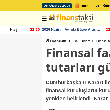
26
°
08 Ağustos 2026
Gün
r seviyesinin
2026 Haziran Ayında Bütçe Artışı
Flaş
22:26
22
Yaşandı
FinansTaksi
Eko Gündem
Finansal f
Finansal f
tutarları g
Cumhurbaşkanı Kararı ile 
finansal kuruluşların kuru
yeniden belirlendi. Kara