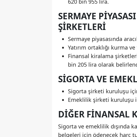
620 bin 955 lira.
SERMAYE PIYASAS
ŞIRKETLERI
Sermaye piyasasında aracı
Yatırım ortaklığı kurma ve f
Finansal kiralama şirketler
bin 205 lira olarak belirlen
SIGORTA VE EMEKL
Sigorta şirketi kuruluşu içi
Emeklilik şirketi kuruluşu i
DIĞER FINANSAL
Sigorta ve emeklilik dışında ka
belgeleri için ödenecek harç tu