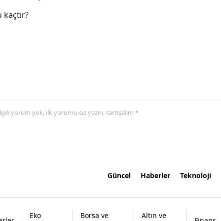
 kaçtır?
 ilgili yorum yok, ilk yorumu siz yazın, tartışalım *
Güncel
Haberler
Teknoloji
Eko
Borsa ve
Altın ve
rler
Finans