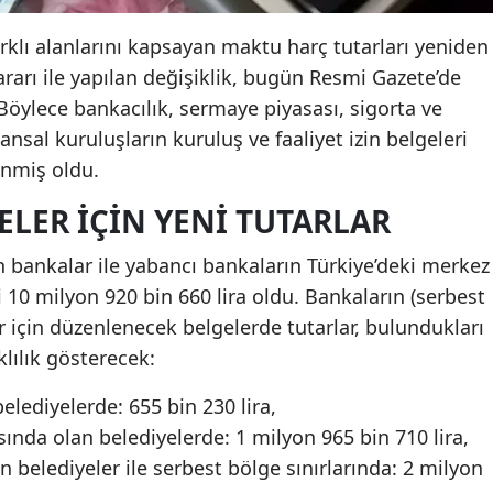
arklı alanlarını kapsayan maktu harç tutarları yeniden
arı ile yapılan değişiklik, bugün Resmi Gazete’de
Böylece bankacılık, sermaye piyasası, sigorta ve
inansal kuruluşların kuruluş ve faaliyet izin belgeleri
enmiş oldu.
ELER İÇIN YENI TUTARLAR
n bankalar ile yabancı bankaların Türkiye’deki merkez
eri 10 milyon 920 bin 660 lira oldu. Bankaların (serbest
er için düzenlenecek belgelerde tutarlar, bulundukları
lılık gösterecek:
lediyelerde: 655 bin 230 lira,
sında olan belediyelerde: 1 milyon 965 bin 710 lira,
 belediyeler ile serbest bölge sınırlarında: 2 milyon