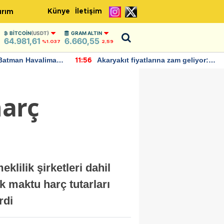
Künye
İletişim
ırım
BITCOIN
(USDT)
GRAM ALTIN
64.981,61
6.660,55
%1.037
2,59
Batman Havalimanı
Akaryakıt fiyatlarına zam geliyor:
11:56
 açıklamalarda
Yeni tarih açıklandı
harç
lilik şirketleri dahil
ak maktu harç tutarları
rdi