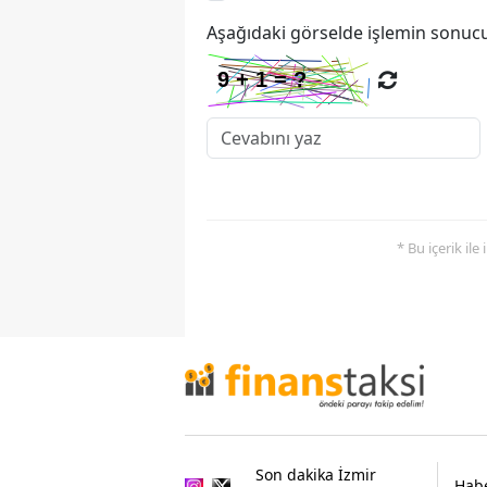
Aşağıdaki görselde işlemin sonucu
* Bu içerik ile
Son dakika İzmir
Habe