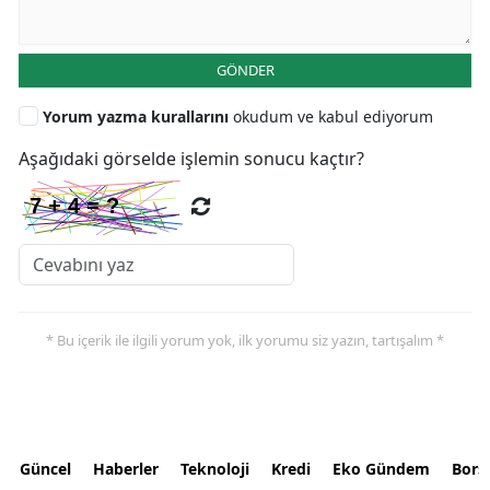
GÖNDER
Yorum yazma kurallarını
okudum ve kabul ediyorum
Aşağıdaki görselde işlemin sonucu kaçtır?
* Bu içerik ile ilgili yorum yok, ilk yorumu siz yazın, tartışalım *
Güncel
Haberler
Teknoloji
Kredi
Eko Gündem
Bors