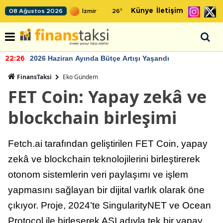
Künye
İletişim
08 Ağustos 2026
26
°
2026 Haziran Ayında Bütçe Artışı Yaşandı
22:26
FinansTaksi
Eko Gündem
FET Coin: Yapay zekâ ve
blockchain birleşimi
Fetch.ai tarafından geliştirilen FET Coin, yapay
zekâ ve blockchain teknolojilerini birleştirerek
otonom sistemlerin veri paylaşımı ve işlem
yapmasını sağlayan bir dijital varlık olarak öne
çıkıyor. Proje, 2024’te SingularityNET ve Ocean
Protocol ile birleşerek ASI adıyla tek bir yapay