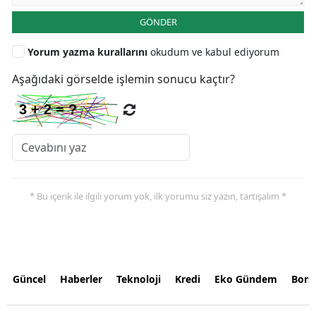
GÖNDER
Yorum yazma kurallarını
okudum ve kabul ediyorum
Aşağıdaki görselde işlemin sonucu kaçtır?
* Bu içerik ile ilgili yorum yok, ilk yorumu siz yazın, tartışalım *
Güncel
Haberler
Teknoloji
Kredi
Eko Gündem
Bors