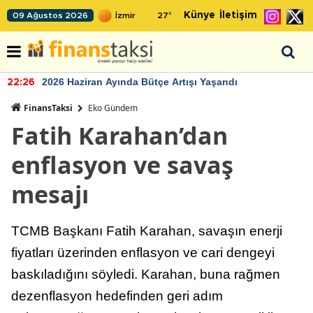
Künye
İletişim
09 Ağustos 2026
27
°
2026 Haziran Ayında Bütçe Artışı Yaşandı
22:26
FinansTaksi
Eko Gündem
Fatih Karahan’dan
enflasyon ve savaş
mesajı
TCMB Başkanı Fatih Karahan, savaşın enerji
fiyatları üzerinden enflasyon ve cari dengeyi
baskıladığını söyledi. Karahan, buna rağmen
dezenflasyon hedefinden geri adım