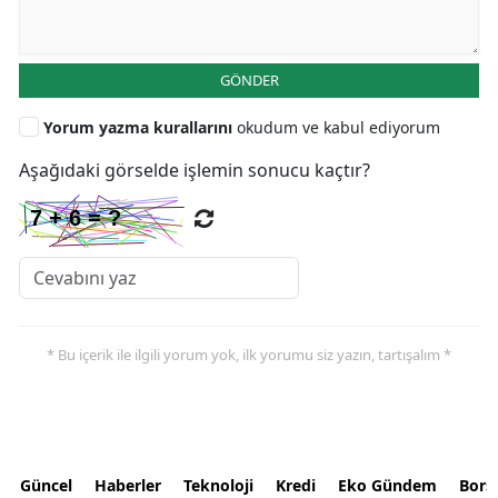
GÖNDER
Yorum yazma kurallarını
okudum ve kabul ediyorum
Aşağıdaki görselde işlemin sonucu kaçtır?
* Bu içerik ile ilgili yorum yok, ilk yorumu siz yazın, tartışalım *
Güncel
Haberler
Teknoloji
Kredi
Eko Gündem
Bors