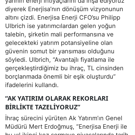
yarının enerji ihtiyaçlarını da inşa ediyoruz”
diyerek Enerjisa’nın dönüşüm vizyonunun
altını çizdi. Enerjisa Enerji CFO’su Philipp
Ulbrich ise yatırımcılardan gelen yoğun
talebin, şirketin mali performansına ve
gelecekteki yatırım potansiyeline olan
güvenin somut bir yansıması olduğunu
söyledi. Ulbrich, “Avantajlı fiyatlama ile
gerçekleştirdiğimiz bu ihraç, TL cinsinden
borçlanmada önemli bir eşik oluşturdu”
ifadelerini kullandı.
“AK YATIRIM OLARAK REKORLARI
BIRLIKTE TAZELIYORUZ”
İhraç sürecini yürüten Ak Yatırım’ın Genel
Müdürü Mert Erdoğmuş, “Enerjisa Enerji ile
bu yıl ikinci kez sermaye piyasalarında tarih