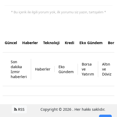
* Bu içerik ile ilgili yorum yok, ilk yorumu siz yazın, tartışalım *
Güncel
Haberler
Teknoloji
Kredi
Eko Gündem
Bors
Son
Borsa
Altın
dakika
Eko
Haberler
ve
ve
İzmir
Gündem
Yatırım
Döviz
haberleri
RSS
Copyright © 2026 . Her hakkı saklıdır.