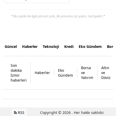
* Bu içerik ile ilgili yorum yok, ilk yorumu siz yazın, tartışalım *
Güncel
Haberler
Teknoloji
Kredi
Eko Gündem
Bors
Son
Borsa
Altın
dakika
Eko
Haberler
ve
ve
İzmir
Gündem
Yatırım
Döviz
haberleri
RSS
Copyright © 2026 . Her hakkı saklıdır.