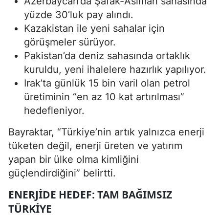
Azerbaycan’da Şafak-Asiman sahasında
yüzde 30’luk pay alındı.
Kazakistan ile yeni sahalar için
görüşmeler sürüyor.
Pakistan’da deniz sahasında ortaklık
kuruldu, yeni ihalelere hazırlık yapılıyor.
Irak’ta günlük 15 bin varil olan petrol
üretiminin “en az 10 kat artırılması”
hedefleniyor.
Bayraktar, “Türkiye’nin artık yalnızca enerji
tüketen değil, enerji üreten ve yatırım
yapan bir ülke olma kimliğini
güçlendirdiğini” belirtti.
ENERJIDE HEDEF: TAM BAĞIMSIZ
TÜRKIYE