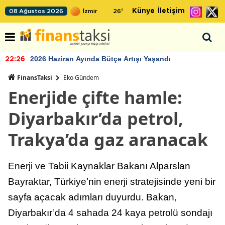
Künye
İletişim
08 Ağustos 2026
26
°
2026 Haziran Ayında Bütçe Artışı Yaşandı
22:26
FinansTaksi
Eko Gündem
Enerjide çifte hamle:
Diyarbakır’da petrol,
Trakya’da gaz aranacak
Enerji ve Tabii Kaynaklar Bakanı Alparslan
Bayraktar, Türkiye’nin enerji stratejisinde yeni bir
sayfa açacak adımları duyurdu. Bakan,
Diyarbakır’da 4 sahada 24 kaya petrolü sondajı