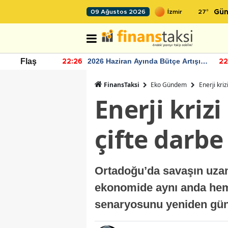
27
°
09 Ağustos 2026
Gün
r seviyesinin
2026 Haziran Ayında Bütçe Artışı
Flaş
22:26
22
Yaşandı
FinansTaksi
Eko Gündem
Enerji kri
Enerji kriz
çifte darbe
Ortadoğu’da savaşın uzamas
ekonomide aynı anda hem
senaryosunu yeniden gü