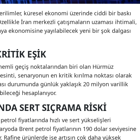
erilimler, küresel ekonomi üzerinde ciddi bir baskı
ellikle İran merkezli çatışmaların uzaması ihtimali,
nya ekonomisine yayılabilecek yeni bir şok dalgası
RITIK EŞIK
önemli geçiş noktalarından biri olan Hürmüz
esinti, senaryonun en kritik kırılma noktası olarak
ası durumunda günlük yaklaşık 20 milyon varillik
bileceği hesaplanıyor.
NDA SERT SIÇRAMA RISKI
petrol fiyatlarında hızlı ve sert yükselişleri
aryoda Brent petrol fiyatlarının 190 dolar seviyesine
. Rafine ürünlerde ise artışın çok daha yüksek