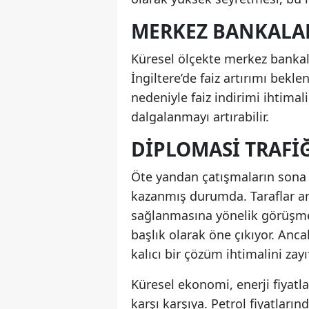
MERKEZ BANKALAR
Küresel ölçekte merkez bankala
İngiltere’de faiz artırımı bek
nedeniyle faiz indirimi ihtimal
dalgalanmayı artırabilir.
DIPLOMASI TRAFI
Öte yandan çatışmaların sona e
kazanmış durumda. Taraflar ar
sağlanmasına yönelik görüşmel
başlık olarak öne çıkıyor. Anca
kalıcı bir çözüm ihtimalini zayıf
Küresel ekonomi, enerji fiyatla
karşı karşıya. Petrol fiyatlar