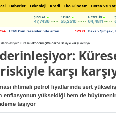
cel
Haberler
Teknoloji
Kredi
Eko Gündem
Borsa Ve Yat
DOLAR
EURO
STERLIN
47,7436
55,2510
64,4811
%0.18
%0.32
%0.38
TCMB'nin rezervlerinde artan
Bakan Şimşek, 
:24
12:03
momentum devam ediyor
için umut verici
bulundu
zi derinleşiyor: Küresel ekonomi çifte darbe riskiyle karşı karşıya
i derinleşiyor: Küre
 riskiyle karşı karşı
ı ihtimali petrol fiyatlarında sert yükseliş 
 enflasyonun yükseldiği hem de büyümenin 
ndeme taşıyor