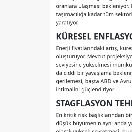
oranlara ulaşması bekleniyor. 
taşımacılığa kadar tüm sektörle
yaratıyor.
KÜRESEL ENFLASY
Enerji fiyatlarındaki artış, k
oluşturuyor. Mevcut projeksiy
seviyesine yükselmesi mümkü
da ciddi bir yavaşlama bekleni
gerilemesi, başta ABD ve Avr
ihtimalini güçlendiriyor.
STAGFLASYON TEH
En kritik risk başlıklarından bi
düşük büyümenin aynı anda yaş
olarak yüksek seyretmesi, bu 