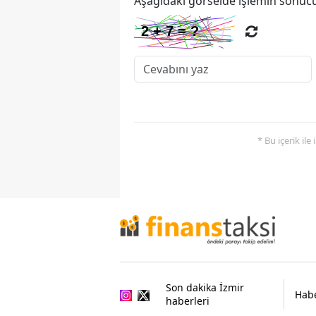
Aşağıdaki görselde işlemin sonucu
* Bu içerik ile
Son dakika İzmir
Habe
haberleri