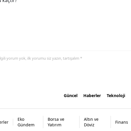
 kaçtır?
 ilgili yorum yok, ilk yorumu siz yazın, tartışalım *
Güncel
Haberler
Teknoloji
Eko
Borsa ve
Altın ve
rler
Finans
Gündem
Yatırım
Döviz