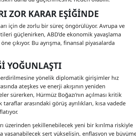
I ZOR KARAR EŞIĞINDE
rı için de zorlu bir süreç öngörülüyor. Avrupa ve
lentileri güçlenirken, ABD’de ekonomik yavaşlama
i öne çıkıyor. Bu ayrışma, finansal piyasalarda
ĞI YOĞUNLAŞTI
rdirilmesine yönelik diplomatik girişimler hız
asında ateşkes ve enerji akışının yeniden
er sürerken, Hürmüz Boğazı’nın açılması kritik
k taraflar arasındaki görüş ayrılıkları, kısa vadede
latıyor.
rı üzerinden şekillenebilecek yeni bir kırılma riskiyle
ında yaşanabilecek sert yükselişin, enflasyon ve büyüm