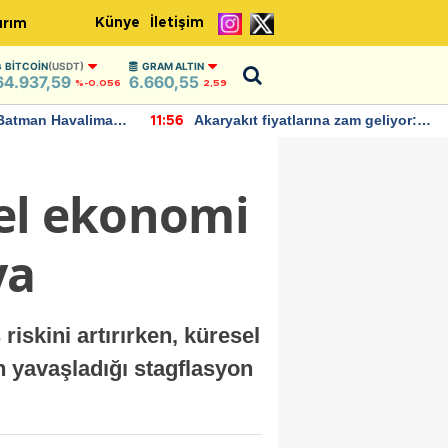
Künye
İletişim
ırım
BITCOIN
(USDT)
GRAM ALTIN
64.937,59
6.660,55
%-0.056
2,59
Batman Havalimanı
Akaryakıt fiyatlarına zam geliyor:
11:56
 açıklamalarda
Yeni tarih açıklandı
sel ekonomi
ya
riskini artırırken, küresel
yavaşladığı stagflasyon