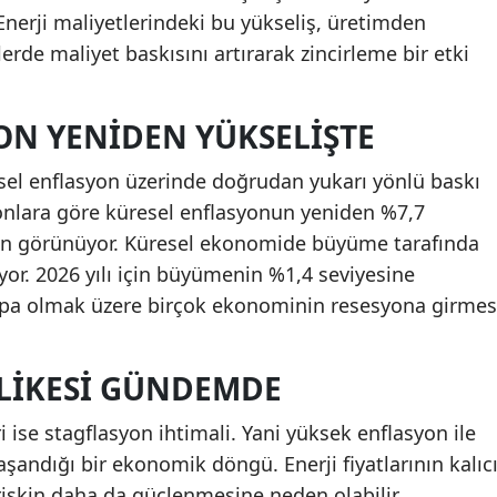
Enerji maliyetlerindeki bu yükseliş, üretimden
rde maliyet baskısını artırarak zincirleme bir etki
ON YENIDEN YÜKSELIŞTE
üresel enflasyon üzerinde doğrudan yukarı yönlü baskı
onlara göre küresel enflasyonun yeniden %7,7
n görünüyor. Küresel ekonomide büyüme tarafında
yor. 2026 yılı için büyümenin %1,4 seviyesine
upa olmak üzere birçok ekonominin resesyona girmes
LIKESI GÜNDEMDE
ri ise stagflasyon ihtimali. Yani yüksek enflasyon ile
andığı bir ekonomik döngü. Enerji fiyatlarının kalıc
riskin daha da güçlenmesine neden olabilir.