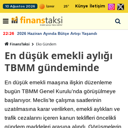
Künye
İletişim
10 Ağustos 2026
25
°
2026 Haziran Ayında Bütçe Artışı Yaşandı
22:26
FinansTaksi
Eko Gündem
En düşük emekli aylığı
TBMM gündeminde
En düşük emekli maaşına ilişkin düzenleme
bugün TBMM Genel Kurulu’nda görüşülmeye
başlanıyor. Meclis’te çalışma saatlerinin
uzatılmasına karar verilirken, emekli aylıkları ve
trafik cezalarını içeren kanun teklifleri öncelikli
gündem maddeleri arasına alındı. Görüşmelerin