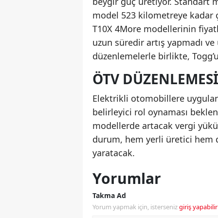
beygir güç üretiyor. Standart
model 523 kilometreye kadar ç
T10X 4More modellerinin fiyat
uzun süredir artış yapmadı ve 
düzenlemelerle birlikte, Togg’u
ÖTV DÜZENLEMESI
Elektrikli otomobillere uygulan
belirleyici rol oynaması beklen
modellerde artacak vergi yükü, f
durum, hem yerli üretici hem de
yaratacak.
Yorumlar
Takma Ad
Yorum yapmak için, isterseniz
giriş yapabilir