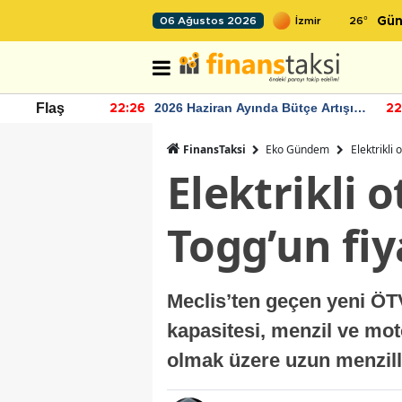
26
°
06 Ağustos 2026
Gün
r seviyesinin
2026 Haziran Ayında Bütçe Artışı
Flaş
22:26
22
Yaşandı
FinansTaksi
Eko Gündem
Elektrikli
Elektrikli 
Togg’un fiy
Meclis’ten geçen yeni ÖTV
kapasitesi, menzil ve mot
olmak üzere uzun menzilli 