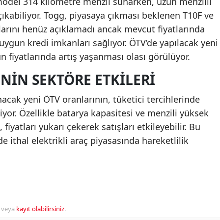
 model 314 kilometre menzil sunarken, uzun menzilli
ıkabiliyor. Togg, piyasaya çıkması beklenen T10F ve
larını henüz açıklamadı ancak mevcut fiyatlarında
uygun kredi imkanları sağlıyor. ÖTV’de yapılacak yeni
n fiyatlarında artış yaşanması olası görülüyor.
NIN SEKTÖRE ETKILERI
acak yeni ÖTV oranlarının, tüketici tercihlerinde
iyor. Özellikle batarya kapasitesi ve menzili yüksek
iyatları yukarı çekerek satışları etkileyebilir. Bu
 ithal elektrikli araç piyasasında hareketlilik
veya
kayıt olabilirsiniz
.