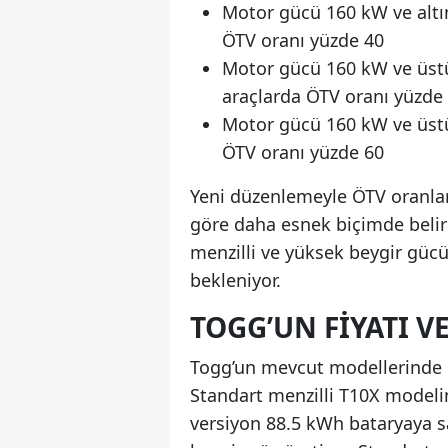
Motor gücü 160 kW ve altın
ÖTV oranı yüzde 40
Motor gücü 160 kW ve üstü
araçlarda ÖTV oranı yüzde
Motor gücü 160 kW ve üstü
ÖTV oranı yüzde 60
Yeni düzenlemeyle ÖTV oranlar
göre daha esnek biçimde belir
menzilli ve yüksek beygir gücü
bekleniyor.
TOGG’UN FIYATI V
Togg’un mevcut modellerinde ba
Standart menzilli T10X modeli
versiyon 88.5 kWh bataryaya s