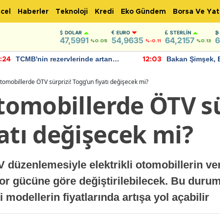
cel
Haberler
Teknoloji
Kredi
Eko Gündem
Borsa Ve Yat
DOLAR
EURO
STERLIN
47,5991
54,9635
64,2157
6
%0.05
%-0.11
%0.13
TCMB'nin rezervlerinde artan
Bakan Şimşek, 
:24
12:03
momentum devam ediyor
için umut verici
bulundu
 otomobillerde ÖTV sürprizi! Togg’un fiyatı değişecek mi?
otomobillerde ÖTV sü
atı değişecek mi?
 düzenlemesiyle elektrikli otomobillerin ver
or gücüne göre değiştirilebilecek. Bu durum,
modellerin fiyatlarında artışa yol açabilir