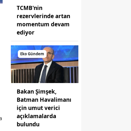
TCMB'nin
rezervlerinde artan
momentum devam
ediyor
Eko Gündem
Bakan Şimşek,
Batman Havalimanı
için umut verici
açıklamalarda
a
bulundu