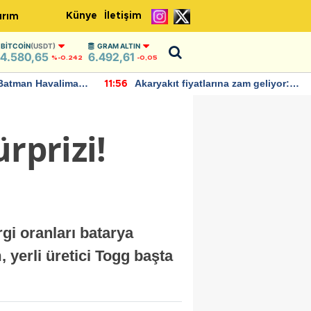
Künye
İletişim
ırım
BITCOIN
(USDT)
GRAM ALTIN
4.580,65
6.492,61
%-0.242
-0,05
Batman Havalimanı
Akaryakıt fiyatlarına zam geliyor:
11:56
 açıklamalarda
Yeni tarih açıklandı
rprizi!
gi oranları batarya
 yerli üretici Togg başta