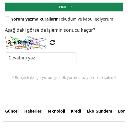
GÖNDER
Yorum yazma kurallarını
okudum ve kabul ediyorum
Aşağıdaki görselde işlemin sonucu kaçtır?
* Bu içerik ile ilgili yorum yok, ilk yorumu siz yazın, tartışalım *
Güncel
Haberler
Teknoloji
Kredi
Eko Gündem
Bors