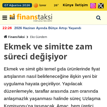
Künye
İletişim
07 Ağustos 2026
26
°
2026 Haziran Ayında Bütçe Artışı Yaşandı
22:26
FinansTaksi
Eko Gündem
Ekmek ve simitte zam
süreci değişiyor
Ekmek ve simit gibi temel gıda ürünlerinde fiyat
artışlarının nasıl belirleneceğine ilişkin yeni bir
uygulama hayata geçiriliyor. Yapılacak
düzenlemeyle, taraflar arasında zam oranında
anlaşmazlık yaşanması halinde süreç Uzlaşma
Komisyonu’na taşınacak. Amaç, hem üretici