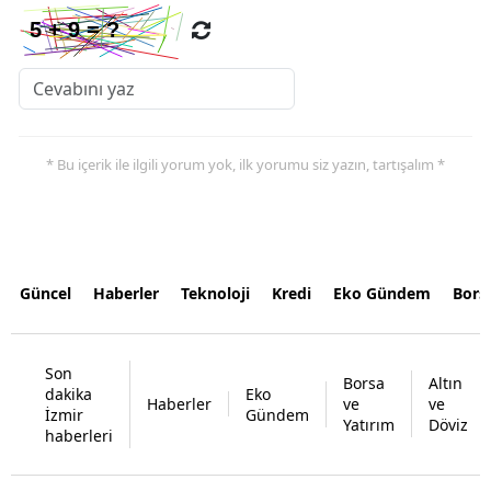
* Bu içerik ile ilgili yorum yok, ilk yorumu siz yazın, tartışalım *
Güncel
Haberler
Teknoloji
Kredi
Eko Gündem
Bors
Son
Borsa
Altın
dakika
Eko
Haberler
ve
ve
İzmir
Gündem
Yatırım
Döviz
haberleri