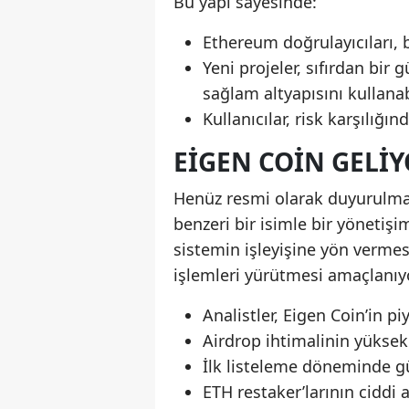
Bu yapı sayesinde:
Ethereum doğrulayıcıları, b
Yeni projeler, sıfırdan bi
sağlam altyapısını kullanab
Kullanıcılar, risk karşılığı
EIGEN COIN GELIY
Henüz resmi olarak duyurulma
benzeri bir isimle bir yönetişi
sistemin işleyişine yön verme
işlemleri yürütmesi amaçlanıyo
Analistler, Eigen Coin’in pi
Airdrop ihtimalinin yükse
İlk listeleme döneminde gü
ETH restaker’larının ciddi a