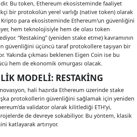
idir. Bu token, Ethereum ekosisteminde faaliyet
kçi bir protokolün yerel varlığı (native token) olarak
 Kripto para ekosisteminde Ethereum'un güvenliğini
yer, hem teknolojisiyle hem de olası token
diyor. “Restaking” (yeniden stake etme) kavramının
 güvenliğini üçüncü taraf protokollere taşıyan bir
or. Yakında çıkması beklenen Eigen Coin ise bu
ücü hem de ekonomik omurgası olacak.
LIK MODELI: RESTAKING
novasyon, hali hazırda Ethereum üzerinde stake
aşka protokollerin güvenliğini sağlamak için yeniden
hereum’da validator olarak kilitlediği ETH'yi,
projelerde de devreye sokabiliyor. Bu yöntem, klasik
ni katlayarak artırıyor.