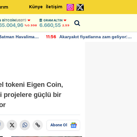
Künye
İletişim
ırım
BITCOIN
(USDT)
GRAM ALTIN
65.004,96
6.660,55
%0.998
2,59
Batman Havalimanı
Akaryakıt fiyatlarına zam geliyor:
11:56
 açıklamalarda
Yeni tarih açıklandı
el tokeni Eigen Coin,
 projelere güçlü bir
or
Abone Ol