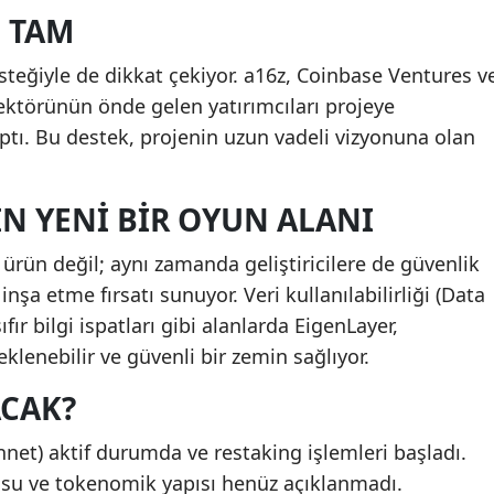
I TAM
steğiyle de dikkat çekiyor. a16z, Coinbase Ventures v
sektörünün önde gelen yatırımcıları projeye
aptı. Bu destek, projenin uzun vadeli vizyonuna olan
ÇIN YENI BIR OYUN ALANI
 ürün değil; aynı zamanda geliştiricilere de güvenlik
nşa etme fırsatı sunuyor. Veri kullanılabilirliği (Data
sıfır bilgi ispatları gibi alanlarda EigenLayer,
klenebilir ve güvenli bir zemin sağlıyor.
ACAK?
nnet) aktif durumda ve restaking işlemleri başladı.
usu ve tokenomik yapısı henüz açıklanmadı.