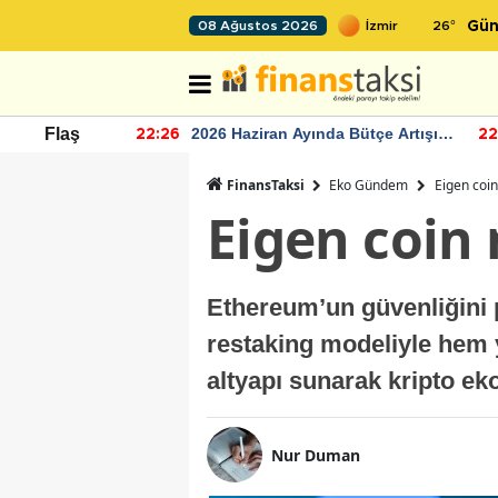
26
°
08 Ağustos 2026
Gün
r seviyesinin
2026 Haziran Ayında Bütçe Artışı
Flaş
22:26
22
Yaşandı
FinansTaksi
Eko Gündem
Eigen coin
Eigen coin 
Ethereum’un güvenliğini p
restaking modeliyle hem y
altyapı sunarak kripto ek
Nur Duman