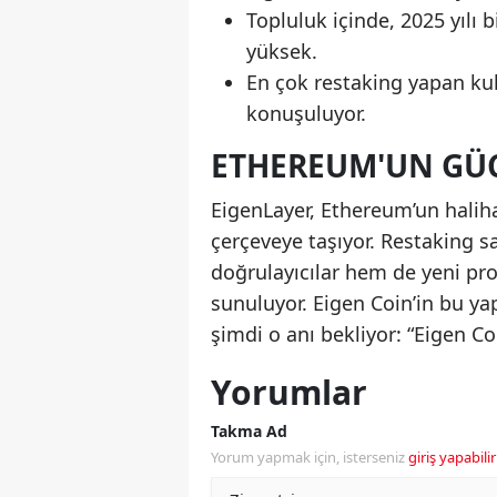
Topluluk içinde, 2025 yılı
yüksek.
En çok restaking yapan kull
konuşuluyor.
ETHEREUM'UN GÜ
EigenLayer, Ethereum’un haliha
çerçeveye taşıyor. Restaking s
doğrulayıcılar hem de yeni proj
sunuluyor. Eigen Coin’in bu ya
şimdi o anı bekliyor: “Eigen C
Yorumlar
Takma Ad
Yorum yapmak için, isterseniz
giriş yapabilir