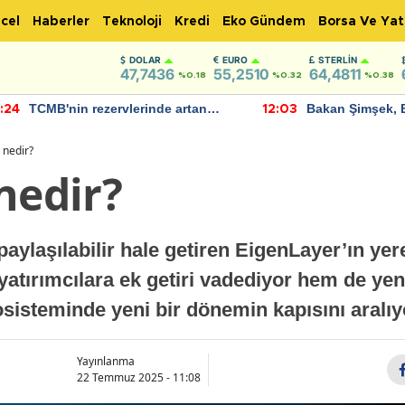
cel
Haberler
Teknoloji
Kredi
Eko Gündem
Borsa Ve Yat
DOLAR
EURO
STERLIN
47,7436
55,2510
64,4811
%0.18
%0.32
%0.38
TCMB'nin rezervlerinde artan
Bakan Şimşek, 
:24
12:03
momentum devam ediyor
için umut verici
bulundu
 nedir?
nedir?
aylaşılabilir hale getiren EigenLayer’ın yer
atırımcılara ek getiri vadediyor hem de yeni
osisteminde yeni bir dönemin kapısını aralıy
Yayınlanma
22 Temmuz 2025 - 11:08