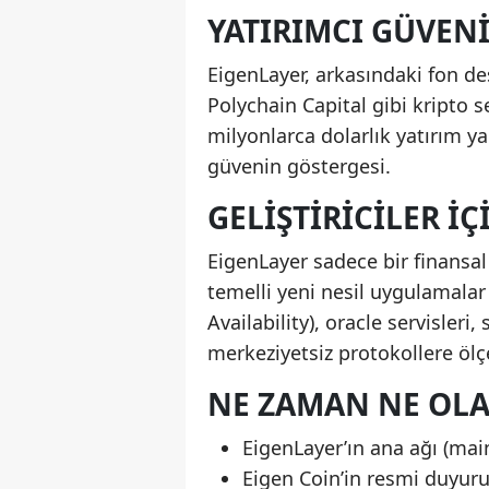
YATIRIMCI GÜVEN
EigenLayer, arkasındaki fon de
Polychain Capital gibi kripto 
milyonlarca dolarlık yatırım y
güvenin göstergesi.
GELIŞTIRICILER İ
EigenLayer sadece bir finansal
temelli yeni nesil uygulamalar i
Availability), oracle servisleri, 
merkeziyetsiz protokollere ölçe
NE ZAMAN NE OL
EigenLayer’ın ana ağı (mai
Eigen Coin’in resmi duyur