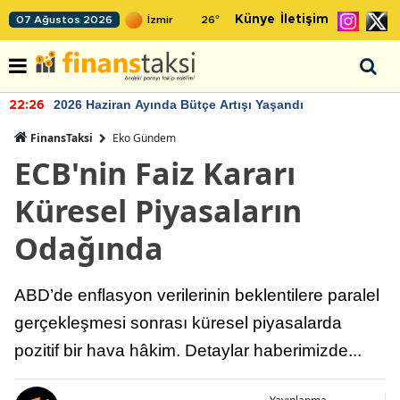
Künye
İletişim
07 Ağustos 2026
26
°
2026 Haziran Ayında Bütçe Artışı Yaşandı
22:26
FinansTaksi
Eko Gündem
ECB'nin Faiz Kararı
Küresel Piyasaların
Odağında
ABD’de enflasyon verilerinin beklentilere paralel
gerçekleşmesi sonrası küresel piyasalarda
pozitif bir hava hâkim. Detaylar haberimizde...