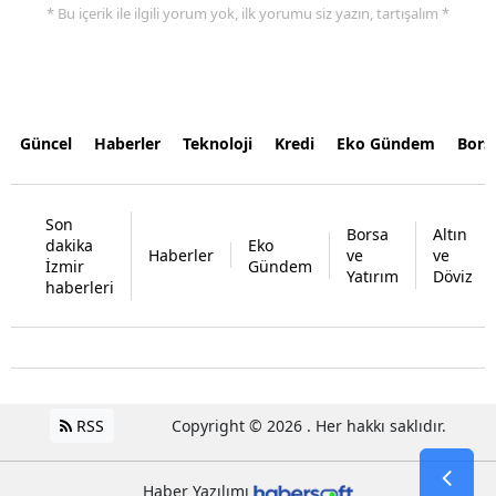
* Bu içerik ile ilgili yorum yok, ilk yorumu siz yazın, tartışalım *
Güncel
Haberler
Teknoloji
Kredi
Eko Gündem
Bors
Son
Borsa
Altın
dakika
Eko
Haberler
ve
ve
İzmir
Gündem
Yatırım
Döviz
haberleri
RSS
Copyright © 2026 . Her hakkı saklıdır.
Haber Yazılımı