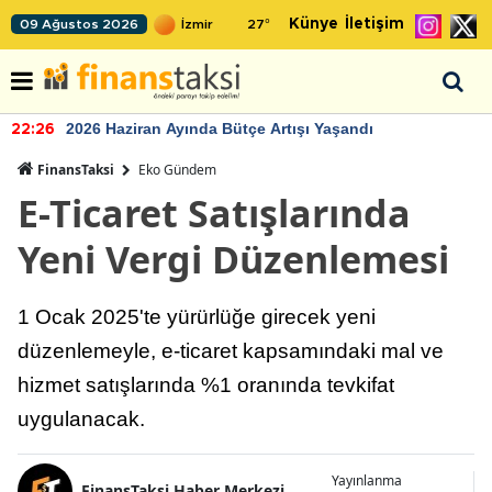
Künye
İletişim
09 Ağustos 2026
27
°
2026 Haziran Ayında Bütçe Artışı Yaşandı
22:26
FinansTaksi
Eko Gündem
E-Ticaret Satışlarında
Yeni Vergi Düzenlemesi
1 Ocak 2025'te yürürlüğe girecek yeni
düzenlemeyle, e-ticaret kapsamındaki mal ve
hizmet satışlarında %1 oranında tevkifat
uygulanacak.
Yayınlanma
FinansTaksi Haber Merkezi