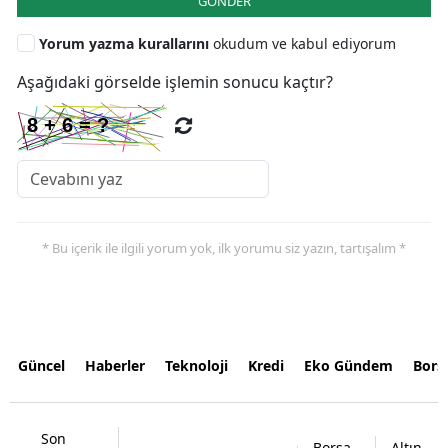
GÖNDER
Yorum yazma kurallarını
okudum ve kabul ediyorum
Aşağıdaki görselde işlemin sonucu kaçtır?
* Bu içerik ile ilgili yorum yok, ilk yorumu siz yazın, tartışalım *
Güncel
Haberler
Teknoloji
Kredi
Eko Gündem
Bors
Son
Borsa
Altın