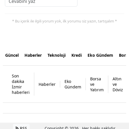
* Bu içerik ile ilgili yorum yok, ilk yorumu siz yazın, tartışalım *
Güncel
Haberler
Teknoloji
Kredi
Eko Gündem
Bors
Son
Borsa
Altın
dakika
Eko
Haberler
ve
ve
İzmir
Gündem
Yatırım
Döviz
haberleri
RSS
Copyright © 2026 . Her hakkı saklıdır.