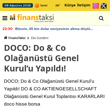
Künye
İletişim
08 Ağustos 2026
26
°
Bitcoin, 65 bin dolar seviyesinin altına düştü...
22:30
FinansTaksi
Eko Gündem
DOCO: Do & Co
Olağanüstü Genel
Kurul’u Yapıldı!
DOCO: Do & Co Olağanüstü Genel Kurul’u
Yapıldı! DO & CO AKTIENGESELLSCHAFT
Olağanüstü Genel Kurul Toplantısı KARARLARI
doco hisse borsa