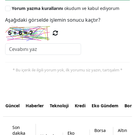
Yorum yazma kurallarını
okudum ve kabul ediyorum
Aşağıdaki görselde işlemin sonucu kaçtır?
* Bu içerik ile ilgili yorum yok, ilk yorumu siz yazın, tartışalım *
Güncel
Haberler
Teknoloji
Kredi
Eko Gündem
Bors
Son
Borsa
Altın
dakika
Eko