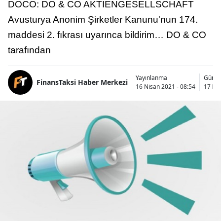
DOCO: DO & CO AKTIENGESELLSCHAFT
Avusturya Anonim Şirketler Kanunu'nun 174.
maddesi 2. fıkrası uyarınca bildirim… DO & CO
tarafından
Yayınlanma
Günce
FinansTaksi Haber Merkezi
16 Nisan 2021 - 08:54
17 Nis