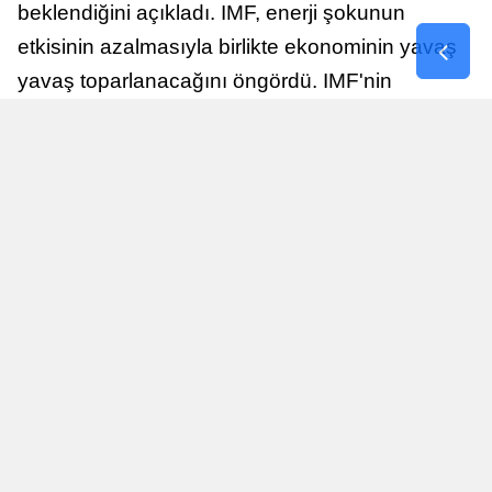
beklendiğini açıkladı. IMF, enerji şokunun
etkisinin azalmasıyla birlikte ekonominin yavaş
yavaş toparlanacağını öngördü. IMF'nin
raporuna göre, Birleşik Krallık ekonomisi,
sonraki yıllarda istikrarlı bir toparlanma süreci
yaşayabilir.
Yayınlanma
Nur Duman
16 Temmuz 2026 - 22:37