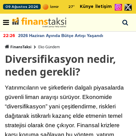
Künye
İletişim
09 Ağustos 2026
27
°
2026 Haziran Ayında Bütçe Artışı Yaşandı
22:26
FinansTaksi
Eko Gündem
Diversifikasyon nedir,
neden gerekli?
Yatırımcıların ve şirketlerin dalgalı piyasalarda
güvenli liman arayışı sürüyor. Ekonomide
“diversifikasyon” yani çeşitlendirme, riskleri
dağıtarak istikrarlı kazanç elde etmenin temel
stratejisi olarak öne çıkıyor. Finansal krizlere
karşı koruma sağlayan bu yöntem, yatırım