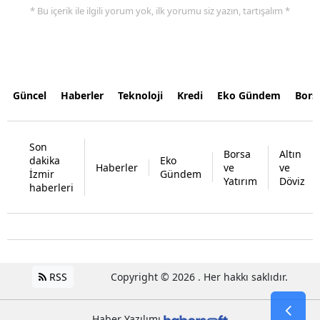
* Bu içerik ile ilgili yorum yok, ilk yorumu siz yazın, tartışalım *
Güncel
Haberler
Teknoloji
Kredi
Eko Gündem
Bors
Son
Borsa
Altın
dakika
Eko
Haberler
ve
ve
İzmir
Gündem
Yatırım
Döviz
haberleri
RSS
Copyright © 2026 . Her hakkı saklıdır.
Haber Yazılımı