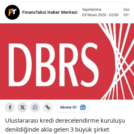
Yayınlanma
Günce
FinansTaksi Haber Merkezi
03 Nisan 2020 - 02:00
03 Nis
Abone Ol
Uluslararası kredi derecelendirme kuruluşu
denildiğinde akla gelen 3 büyük şirket