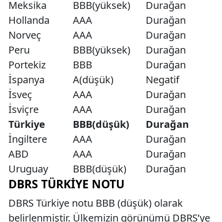
Meksika
BBB(yüksek)
Durağan
Hollanda
AAA
Durağan
Norveç
AAA
Durağan
Peru
BBB(yüksek)
Durağan
Portekiz
BBB
Durağan
İspanya
A(düşük)
Negatif
İsveç
AAA
Durağan
İsviçre
AAA
Durağan
Türkiye
BBB(düşük)
Durağan
İngiltere
AAA
Durağan
ABD
AAA
Durağan
Uruguay
BBB(düşük)
Durağan
DBRS TÜRKIYE NOTU
DBRS Türkiye notu BBB (düşük) olarak
belirlenmiştir. Ülkemizin görünümü DBRS’ye