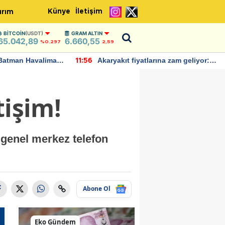
Künye
İletişim
ırım
BITCOIN
(USDT)
GRAM ALTIN
65.042,89
6.660,55
%0.297
2,59
Batman Havalimanı
Akaryakıt fiyatlarına zam geliyor:
11:56
 açıklamalarda
Yeni tarih açıklandı
tişim!
i genel merkez telefon
Abone Ol
Eko Gündem