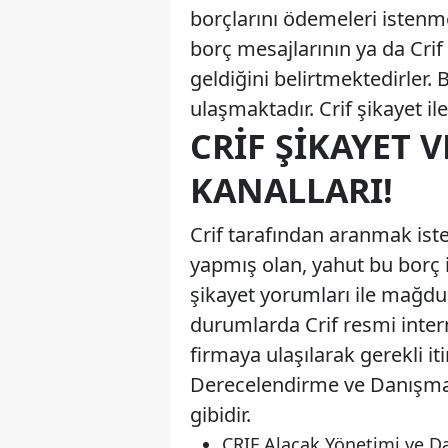
borçlarını ödemeleri istenme
borç mesajlarının ya da Crif
geldiğini belirtmektedirler.
ulaşmaktadır. Crif şikayet ile
CRIF ŞIKAYET V
KANALLARI!
Crif tarafından aranmak ist
yapmış olan, yahut bu borç i
şikayet yorumları ile mağduri
durumlarda Crif resmi inter
firmaya ulaşılarak gerekli it
Derecelendirme ve Danışmanlı
gibidir.
CRIF Alacak Yönetimi ve Da