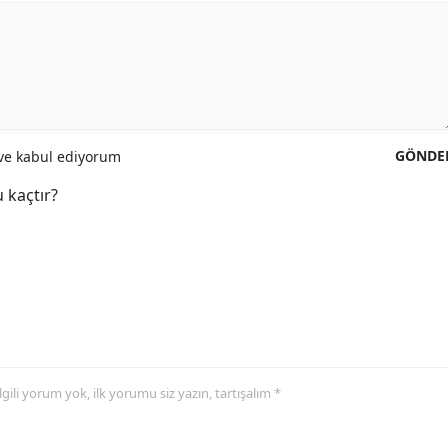
GÖNDE
e kabul ediyorum
 kaçtır?
 ilgili yorum yok, ilk yorumu siz yazın, tartışalım *