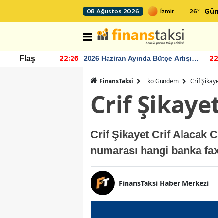
26
°
08 Ağustos 2026
Gün
r seviyesinin
2026 Haziran Ayında Bütçe Artışı
Flaş
22:26
22
Yaşandı
FinansTaksi
Eko Gündem
Crif Şikaye
Crif Şikayet
Crif Şikayet Crif Alacak C
numarası hangi banka fax 
FinansTaksi Haber Merkezi