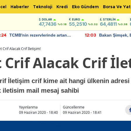
cel
Haberler
Teknoloji
Kredi
Eko Gündem
Borsa Ve Yat
DOLAR
EURO
STERLIN
47,7436
55,2510
64,4811
%0.18
%0.32
%0.38
TCMB'nin rezervlerinde artan
Bakan Şimşek, 
:24
12:03
momentum devam ediyor
için umut verici
bulundu
t Crif Alacak Crif İletişim!
 Crif Alacak Crif İle
rif İletişim crif kime ait hangi ülkenin adres
iletisim mail mesaj sahibi
Yayınlanma
Güncellenme
09 Haziran 2020 - 18:40
09 Haziran 2020 - 18:41