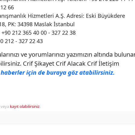
 12 66
nışmanlık Hizmetleri A.Ş. Adresi: Eski Büyükdere
18, PK: 34398 Maslak İstanbul
+90 212 365 40 00 - 327 22 38
0 212 - 327 22 43
arınızı ve yorumlarınızı yazımızın altında buluna
irsiniz. Crif Şikayet Crif Alacak Crif İletişim
haberler için de buraya göz atabilirsiniz.
veya
kayıt olabilirsiniz
.