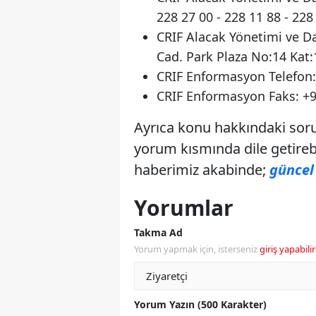
228 27 00 - 228 11 88 - 228
CRIF Alacak Yönetimi ve Da
Cad. Park Plaza No:14 Kat:
CRIF Enformasyon Telefon: 
CRIF Enformasyon Faks: +9
Ayrıca konu hakkındaki sorul
yorum kısmında dile getirebil
haberimiz akabinde;
güncel 
Yorumlar
Takma Ad
Yorum yapmak için, isterseniz
giriş yapabilir
Yorum Yazın (500 Karakter)