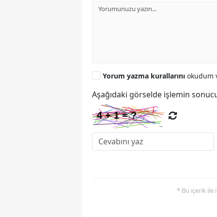
Yorum yazma kurallarını
okudum v
Aşağıdaki görselde işlemin sonucu
* Bu içerik ile