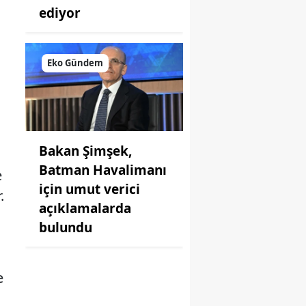
ediyor
Eko Gündem
Bakan Şimşek,
Batman Havalimanı
e
için umut verici
.
açıklamalarda
bulundu
e