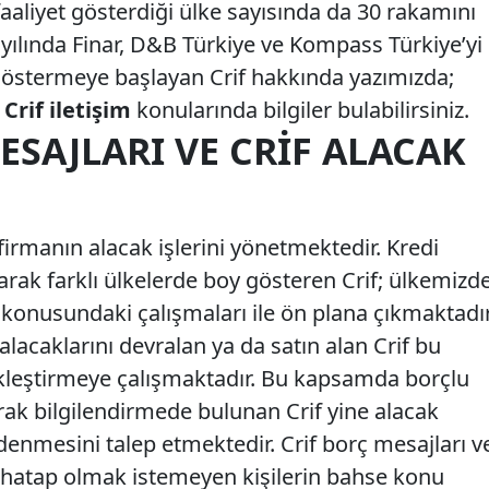
aaliyet gösterdiği ülke sayısında da 30 rakamını
yılında Finar, D&B Türkiye ve Kompass Türkiye’yi
göstermeye başlayan Crif hakkında yazımızda;
 Crif iletişim
konularında bilgiler bulabilirsiniz.
ESAJLARI VE CRIF ALACAK
firmanın alacak işlerini yönetmektedir. Kredi
rak farklı ülkelerde boy gösteren Crif; ülkemizd
 konusundaki çalışmaları ile ön plana çıkmaktadır
alacaklarını devralan ya da satın alan Crif bu
çekleştirmeye çalışmaktadır. Bu kapsamda borçlu
arak bilgilendirmede bulunan Crif yine alacak
ödenmesini talep etmektedir. Crif borç mesajları v
 muhatap olmak istemeyen kişilerin bahse konu